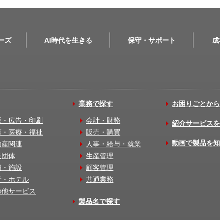
リーズ
AI時代を生きる
保守・サポート
成
業務で探す
お困りごとから
版・広告・印刷
会計・財務
紹介サービスを
護・医療・福祉
販売・購買
動画で製品を知
動産関連
人事・給与・就業
業団体
生産管理
舗・施設
顧客管理
行・ホテル
共通業務
の他サービス
製品名で探す