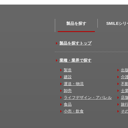
製品を探す
SMILEシ
製品を探すトップ
業種・業界で探す
製造
出
建設
介
運送・物流
不
卸売
士
ライフデザイン・アパレル
店
食品
旅
小売・飲食
そ