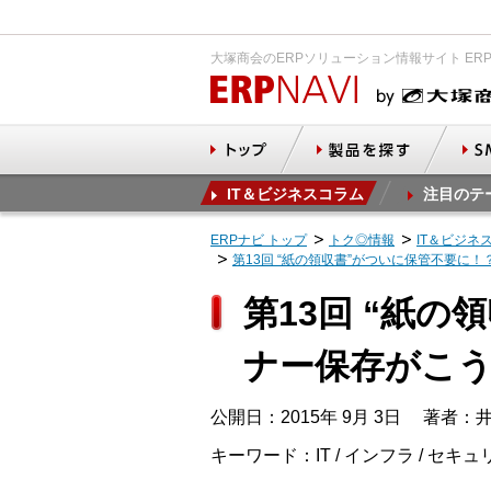
大塚商会のERPソリューション情報サイト ER
IT＆ビジネスコラム
注目のテ
ERPナビ トップ
トク◎情報
IT＆ビジネ
第13回 “紙の領収書”がついに保管不要に
第13回 “紙
ナー保存がこ
公開日：2015年 9月 3日
著者：井
キーワード：IT / インフラ / セキ