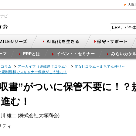
大塚
Pナビ
ーマ
ERPとは
イベント・セミナー
みらいカケ
スコラム
アーカイブ（連載終了コラム）
旬なITコラム～まちでん便り～
！？規制緩和でスキャナー保存がこう進む！
の領収書”がついに保管不要に！
う進む！
川 雄二 (株式会社大塚商会)
ュリティ