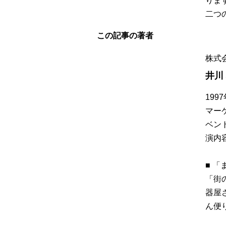
りま
二つ
この記事の著者
株式
井川
19
マー
ベン
演内
■ 
「街
器屋
ん便