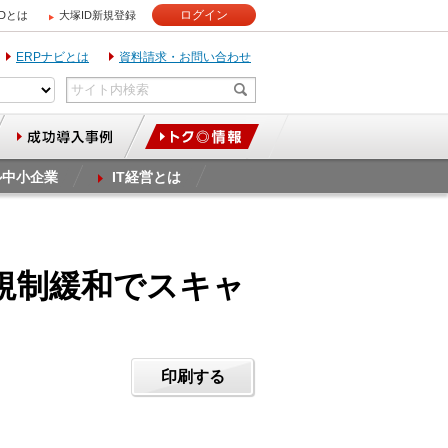
ログイン
IDとは
大塚ID新規登録
ERPナビとは
資料請求・お問い合わせ
ル中小企業
IT経営とは
？規制緩和でスキャ
印刷する