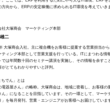
す。ここでは、ERPを利用するために不可欠なIT環境、ERPを
の方向から、ERPの安定稼働に求められるIT環境を考えていき
会社大塚商会 マーケティング本部
 雄二
97年 大塚商会入社。主に複合機をお客様に提案する営業担当か
ケティング本部として営業支援を行っている。ITにまつわる情
トでは年間数十回のセミナー講演を実施し、その情報を余すこ
容がとてもわかりやすいと評判。
「まちでん」とは
の電器屋さん」の略称。大塚商会は、地域に密着し、お客様の要
さん」になることを目指しています。その一環として、マーケテ
り」を毎月発刊。営業・エンジニアがお客様へお届けしていま