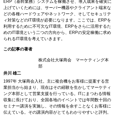
ERP（基幹業務）システムを稼働させ、導入成果を確実に
上げていくためには、サーバー機器やクライアント端末な
どの各種ハードウェアやネットワーク、そしてセキュリテ
ィ対策などのIT環境が必要になります。ここでは、ERPを
利用するために不可欠なIT環境、ERPをさらに活用するた
めのIT環境という二つの方向から、ERPの安定稼働に求め
られるIT環境を考えていきます。
この記事の著者
株式会社大塚商会 マーケティング本
部
井川 雄二
1997年 大塚商会入社。主に複合機をお客様に提案する営
業担当から始まり、現在はその経験を生かしてマーケティ
ング本部として営業支援を行っている。ITにまつわる情報
収集に長けており、全国各地のイベントでは年間数十回の
セミナー講演を実施し、その情報を余すことなくお客様に
伝えている。その講演内容がとてもわかりやすいと評判。