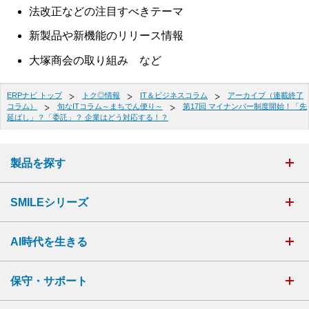
法改正などの注目すべきテーマ
新製品や新機能のリリース情報
大塚商会の取り組み など
ERPナビ トップ
トク◎情報
IT＆ビジネスコラム
アーカイブ（連載終了
コラム）
旬なITコラム～まちでん便り～
第17回 マイナンバー制度開始！「先
延ばし」？「委託」？ 企業はどう対応する！？
製品を探す
SMILEシリーズ
AI時代を生きる
保守・サポート