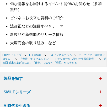
旬な情報をお届けするイベント開催のお知らせ（参加
無料）
ビジネスお役立ち資料のご紹介
法改正などの注目すべきテーマ
新製品や新機能のリリース情報
大塚商会の取り組み など
ERPナビ トップ
トク◎情報
IT＆ビジネスコラム
アーカイブ（連載終了
コラム）
「創造」するマネジメント ～ドラッカーから学んだ実践経営学～
第
37回 成果をあげるには、「仕事」ではなく「時間」から考える
製品を探す
SMILEシリーズ
AI時代を生きる