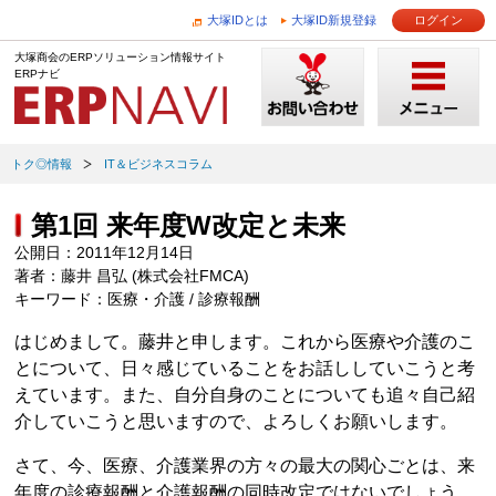
大塚IDとは
大塚ID新規登録
ログイン
大塚商会のERPソリューション情報サイト
ERPナビ
トク◎情報
IT＆ビジネスコラム
第1回 来年度W改定と未来
公開日：2011年12月14日
著者：藤井 昌弘 (株式会社FMCA)
キーワード：医療・介護 / 診療報酬
はじめまして。藤井と申します。これから医療や介護のこ
とについて、日々感じていることをお話ししていこうと考
えています。また、自分自身のことについても追々自己紹
介していこうと思いますので、よろしくお願いします。
さて、今、医療、介護業界の方々の最大の関心ごとは、来
年度の診療報酬と介護報酬の同時改定ではないでしょう