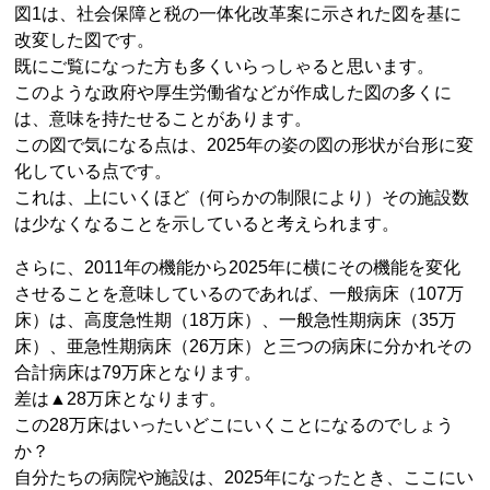
図1は、社会保障と税の一体化改革案に示された図を基に
改変した図です。
既にご覧になった方も多くいらっしゃると思います。
このような政府や厚生労働省などが作成した図の多くに
は、意味を持たせることがあります。
この図で気になる点は、2025年の姿の図の形状が台形に変
化している点です。
これは、上にいくほど（何らかの制限により）その施設数
は少なくなることを示していると考えられます。
さらに、2011年の機能から2025年に横にその機能を変化
させることを意味しているのであれば、一般病床（107万
床）は、高度急性期（18万床）、一般急性期病床（35万
床）、亜急性期病床（26万床）と三つの病床に分かれその
合計病床は79万床となります。
差は▲28万床となります。
この28万床はいったいどこにいくことになるのでしょう
か？
自分たちの病院や施設は、2025年になったとき、ここにい