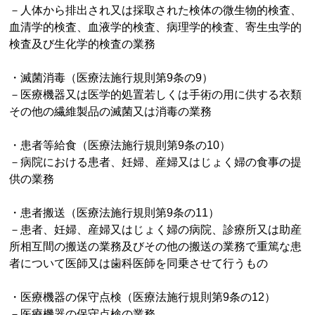
－人体から排出され又は採取された検体の微生物的検査、
血清学的検査、血液学的検査、病理学的検査、寄生虫学的
検査及び生化学的検査の業務
・滅菌消毒（医療法施行規則第9条の9）
－医療機器又は医学的処置若しくは手術の用に供する衣類
その他の繊維製品の滅菌又は消毒の業務
・患者等給食（医療法施行規則第9条の10）
－病院における患者、妊婦、産婦又はじょく婦の食事の提
供の業務
・患者搬送（医療法施行規則第9条の11）
－患者、妊婦、産婦又はじょく婦の病院、診療所又は助産
所相互間の搬送の業務及びその他の搬送の業務で重篤な患
者について医師又は歯科医師を同乗させて行うもの
・医療機器の保守点検（医療法施行規則第9条の12）
－医療機器の保守点検の業務