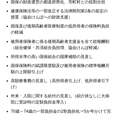
国保の財政運営の都道府県化、市町村との役割分担
健康保険法等の一部改正する法律附則第2条の規定の
措置（協会けんぽへの財政支援）
国保及び後期高齢者医療制度の低所得者の保険料負担
の軽減
被用者保険者に係る後期高齢者支援金を全て総報酬割
（組合健保・共済組合負担増、協会けんぽ軽減）
所得水準の高い国保組合の国庫補助の見直し
国保保険料の賦課限度額及び被用者保険の標準報酬月
額の上限額引上げ
高額療養費の見直し（高所得者引上げ、低所得者引下
げ）
外来・入院に関する給付の見直し（紹介状なしに大病
院に受診時の定額負担金導入）
70歳～74歳の一部負担金の2割負担化⇒5か年かけて完