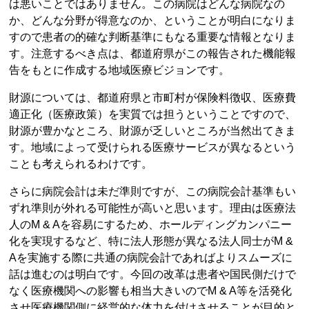
は悪いことではありません。この病院はどんな病院なの
か、どんな分野が得意なのか、ということが明白になりま
すので患者の的確な判断基準にもなる重要な情報となりま
す。注意するべき点は、都道府県がこの報告された機能報
告をもとに作成する地域医療ビジョンです。
財源については、都道府県と市町村が保険料徴収、医療費
適正化（医療政策）を実質では担うということですので、
財源が豊かなところ、財源が乏しいところが当然出てきま
す。地域によって受けられる医療サービスが異なるという
ことも考えられるわけです。
さらに病院会計は未だ準則ですが、この病院会計基準もい
ずれ準則が外れる可能性が高いと思います。理由は医療法
人のM & Aを容易にするため、ホールディングカンパニー
化を実現するなど、特に法人形態が異なる法人同士がM &
Aを実施する際に共通の病院会計であればよりスムーズに
話は進むのは明白です。今回の改革は患者や国民側だけで
なく医療機関への影響も相当大きいのでM & A等を活発化
させ医療機関側に経営的な体力を付けさせることが目的と