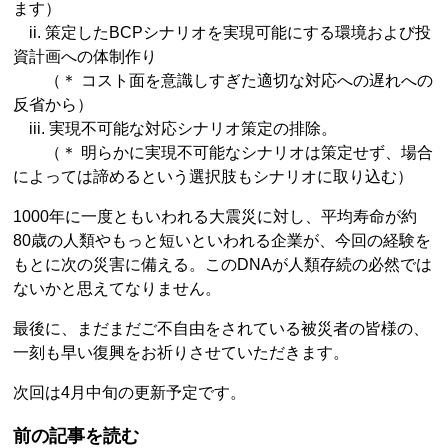
ます）
ii. 策定したBCPシナリオを実現可能にする環境および投
資計画への体制作り
（＊ コスト面を意識しすぎた適切な対応への遅れへの
反省から）
iii. 実現不可能な対応シナリオ策定の排除。
（＊ 明らかに実現不可能なシナリオは策定せず、場合
によっては諦めるという選択肢もシナリオに取り込む）
1000年に一度ともいわれる大震災に対し、平均寿命が約
80歳の人類やもっと短いといわれる企業が、今回の経験を
もとに次の災害に備える。このDNAが人類存続の必然では
ないかと思えてなりません。
最後に、まだまだご不自由をされている被災者の皆様の、
一刻も早い復興をお祈りさせていただきます。
次回は4月中旬の更新予定です。
前の記事を読む