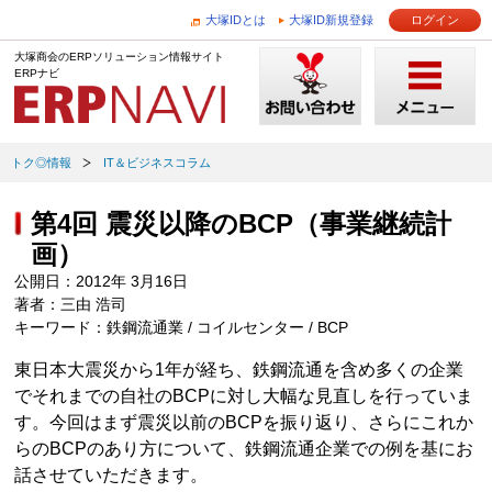
大塚IDとは
大塚ID新規登録
ログイン
大塚商会のERPソリューション情報サイト
ERPナビ
トク◎情報
IT＆ビジネスコラム
第4回 震災以降のBCP（事業継続計
画）
公開日：2012年 3月16日
著者：三由 浩司
キーワード：鉄鋼流通業 / コイルセンター / BCP
東日本大震災から1年が経ち、鉄鋼流通を含め多くの企業
でそれまでの自社のBCPに対し大幅な見直しを行っていま
す。今回はまず震災以前のBCPを振り返り、さらにこれか
らのBCPのあり方について、鉄鋼流通企業での例を基にお
話させていただきます。