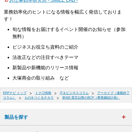
お仕事効率研究所 - SMILE LAB -
業務効率化のヒントになる情報を幅広く発信しておりま
す！
旬な情報をお届けするイベント開催のお知らせ（参加
無料）
ビジネスお役立ち資料のご紹介
法改正などの注目すべきテーマ
新製品や新機能のリリース情報
大塚商会の取り組み など
ERPナビ トップ
トク◎情報
IT＆ビジネスコラム
アーカイブ（連載終了
コラム）
ものをつくるチカラ
第4回 震災以降のBCP（事業継続計画）
製品を探す