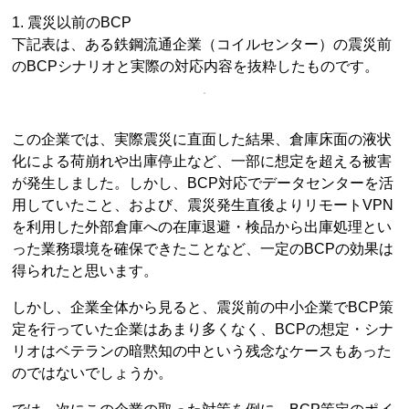
1. 震災以前のBCP
下記表は、ある鉄鋼流通企業（コイルセンター）の震災前
のBCPシナリオと実際の対応内容を抜粋したものです。
この企業では、実際震災に直面した結果、倉庫床面の液状
化による荷崩れや出庫停止など、一部に想定を超える被害
が発生しました。しかし、BCP対応でデータセンターを活
用していたこと、および、震災発生直後よりリモートVPN
を利用した外部倉庫への在庫退避・検品から出庫処理とい
った業務環境を確保できたことなど、一定のBCPの効果は
得られたと思います。
しかし、企業全体から見ると、震災前の中小企業でBCP策
定を行っていた企業はあまり多くなく、BCPの想定・シナ
リオはベテランの暗黙知の中という残念なケースもあった
のではないでしょうか。