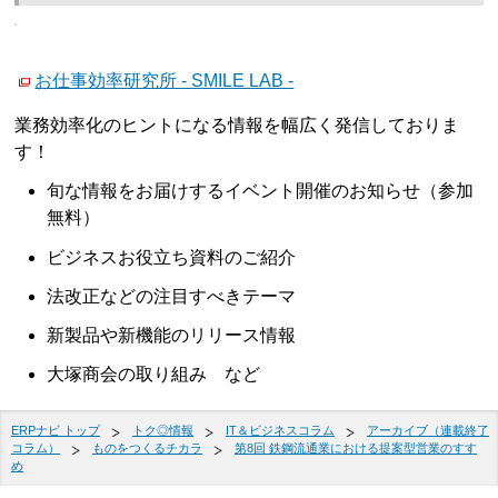
お仕事効率研究所 - SMILE LAB -
業務効率化のヒントになる情報を幅広く発信しておりま
す！
旬な情報をお届けするイベント開催のお知らせ（参加
無料）
ビジネスお役立ち資料のご紹介
法改正などの注目すべきテーマ
新製品や新機能のリリース情報
大塚商会の取り組み など
ERPナビ トップ
トク◎情報
IT＆ビジネスコラム
アーカイブ（連載終了
コラム）
ものをつくるチカラ
第8回 鉄鋼流通業における提案型営業のすす
め