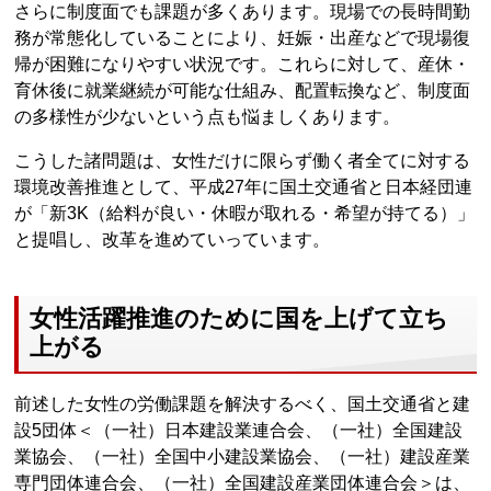
さらに制度面でも課題が多くあります。現場での長時間勤
務が常態化していることにより、妊娠・出産などで現場復
帰が困難になりやすい状況です。これらに対して、産休・
育休後に就業継続が可能な仕組み、配置転換など、制度面
の多様性が少ないという点も悩ましくあります。
こうした諸問題は、女性だけに限らず働く者全てに対する
環境改善推進として、平成27年に国土交通省と日本経団連
が「新3K（給料が良い・休暇が取れる・希望が持てる）」
と提唱し、改革を進めていっています。
女性活躍推進のために国を上げて立ち
上がる
前述した女性の労働課題を解決するべく、国土交通省と建
設5団体＜（一社）日本建設業連合会、（一社）全国建設
業協会、（一社）全国中小建設業協会、（一社）建設産業
専門団体連合会、（一社）全国建設産業団体連合会＞は、