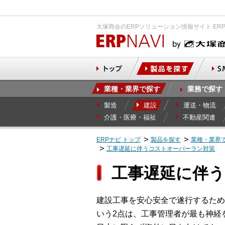
大塚商会のERPソリューション情報サイト ER
業種・業界で探す
業務で探す
製造
建設
運送・物流
介護・医療・福祉
不動産関連
ERPナビ トップ
製品を探す
業種・業界
工事遅延に伴うコストオーバーラン対策
工事遅延に伴
建設工事を安心安全で遂行するため
いう2点は、工事管理者が最も神経