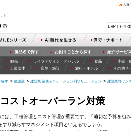
大塚
Pナビ
製品名で探す
お困りごとから探す
紹介サービ
卸売
ライフデザイン・アパレル
食品
小売・
士業団体
店舗・施設
旅行・ホテル
その他サ
で探す
建設業
建設業 業務＆ロケーション別ソリューション
建設業向けシ
うコストオーバーラン対策
には、工程管理とコスト管理が重要です。「適切な予算を組み
をすり減らすマネジメント項目といえるでしょう。