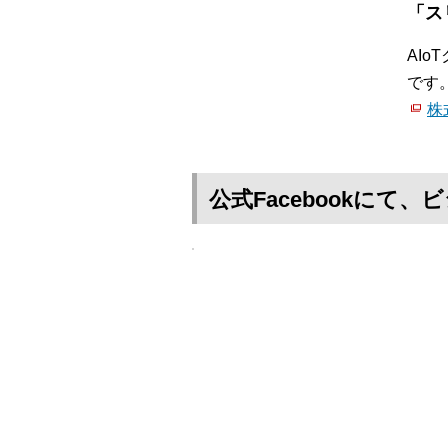
「ス
AI
です
株
公式Facebookに