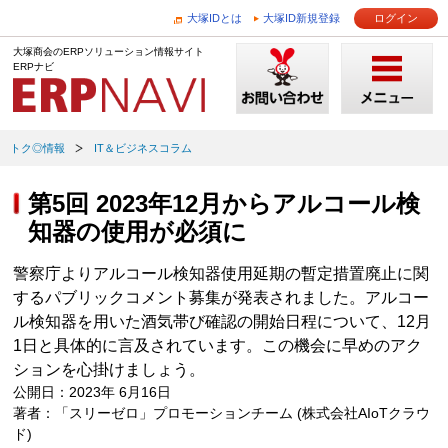
大塚IDとは
大塚ID新規登録
ログイン
大塚商会のERPソリューション情報サイト
ERPナビ
トク◎情報
IT＆ビジネスコラム
第5回 2023年12月からアルコール検
知器の使用が必須に
警察庁よりアルコール検知器使用延期の暫定措置廃止に関
するパブリックコメント募集が発表されました。アルコー
ル検知器を用いた酒気帯び確認の開始日程について、12月
1日と具体的に言及されています。この機会に早めのアク
ションを心掛けましょう。
公開日：2023年 6月16日
著者：「スリーゼロ」プロモーションチーム (株式会社AIoTクラウ
ド)