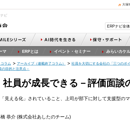
大塚
Pナビ
ーマ
ERPとは
イベント・セミナー
みらいカケ
スコラム
アーカイブ（連載終了コラム）
社員を大切にする会社の「三つのポ
面談の目的と注意点－
nt3 社員が成長できる－評価面
「見える化」されていること、上司が部下に対して支援型のマ
橋 恭介 (株式会社あしたのチーム)