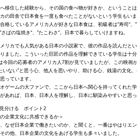
へ移住した経験から、その国の食べ物が好きか、ということは
カの田舎で日本食を一度も食べたことがないという学生もいま
合格しているアメリカ人が好きな日本食は、初級者は”寿司“、”
と”さばの塩焼き“、”たこわさ“。日本で暮らしていけますね。
メリカでも人気がある日本の小説家で、彼の作品を読んだとい
りました。こういった巨匠の作品を理解できている学生は十分
”は今回の応募者のアメリカ人7割が見ていましたが、この映画
ったいない”と思う心、他人を思いやり、助ける心、銭湯の文化
思っています。
オゲームの大ファンで、ここから日本へ関心を持ってくれた学
のがあれば、日本、日本人を理解し、日本に馴染みやすいと思っ
を見分ける ポイント2
の企業文化に共感できるか＞
、なぜ日本企業で働きたいのか、と聞くと、一番はやはりエン
その他、日本企業の文化をあげる学生も多々いました。