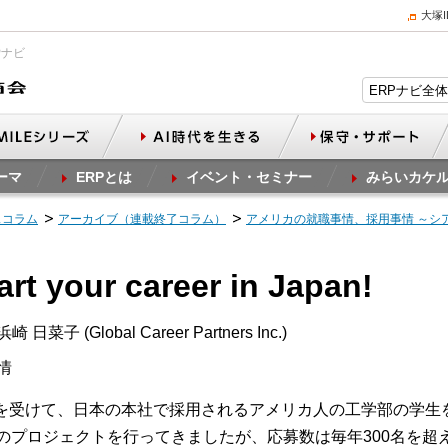
大塚
Pナビ
ーマ
ERPとは
イベント・セミナー
みらいカケ
スコラム
アーカイブ（連載終了コラム）
アメリカの就職事情、採用事情 ～シ
rt your career in Japan!
 日菜子 (Global Career Partners Inc.)
情
を受けて、日本の本社で採用されるアメリカ人の工学部の学生
このプロジェクトを行ってきましたが、応募数は毎年300名を超