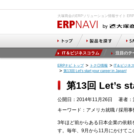
大塚商会のERPソリューション情報サイト ER
IT＆ビジネスコラム
注目のテ
ERPナビ トップ
トク◎情報
IT＆ビジネ
第13回 Let’s start your career in Japan!
第13回 Let’s sta
公開日：2014年11月26日
著者：浜崎
キーワード：アメリカ就職 / 採用事
3年ほど前からある日本企業の依頼
す。毎年、9月から11月にかけて