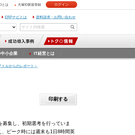
ログイン
IDとは
大塚ID新規登録
ERPナビとは
資料請求・お問い合わせ
ル中小企業
IT経営とは
アトルからのレポート～
印刷する
を募集し、初期選考を行っていま
え、ピーク時には週末も1日8時間英