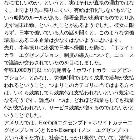
なに忙しいのか、というと、実はそれが直接の理由ではな
く、上司より先に帰りにくい、有給は消化“しないもの”と
いう暗黙のルールがある、部署全員が出勤するのでとりあ
えず週末出勤、といったことがあるようでした。彼女に限
らず、日本で働いている人の話を聞くと、このような労働
環境にある日本企業は少なくはないように思います。
先月、半年振りに出張で日本へ帰国した際に、「ホワイト
カラーエグゼンプション」制度の導入について、ニュース
で議論が交わされていたのを目にしました。
年収1,000万円以上の労働者を「ホワイトカラーエグゼン
プション」とみなし、労働時間ではなく成果で給与が支払
われるということ、つまりこのカテゴリに当てはまる方々
は、いくら残業しても残業代は支払われないという規定に
なるそうです。論点の一つは、どれほど残業をしても残業
代が支払われない、サービス残業が増えるのではないかと
いうことでした。
アメリカでは、Exempt(エグゼンプト＝ホワイトカラーエ
グゼンプション)と Non- Exempt（ノン エグゼンプト）
という考えた方は、社会にしっかり根付いていて、法律も