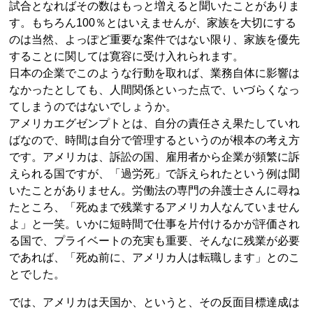
試合となればその数はもっと増えると聞いたことがありま
す。もちろん100％とはいえませんが、家族を大切にする
のは当然、よっぽど重要な案件ではない限り、家族を優先
することに関しては寛容に受け入れられます。
日本の企業でこのような行動を取れば、業務自体に影響は
なかったとしても、人間関係といった点で、いづらくなっ
てしまうのではないでしょうか。
アメリカエグゼンプトとは、自分の責任さえ果たしていれ
ばなので、時間は自分で管理するというのが根本の考え方
です。アメリカは、訴訟の国、雇用者から企業が頻繁に訴
えられる国ですが、「過労死」で訴えられたという例は聞
いたことがありません。労働法の専門の弁護士さんに尋ね
たところ、「死ぬまで残業するアメリカ人なんていません
よ」と一笑。いかに短時間で仕事を片付けるかが評価され
る国で、プライベートの充実も重要、そんなに残業が必要
であれば、「死ぬ前に、アメリカ人は転職します」とのこ
とでした。
では、アメリカは天国か、というと、その反面目標達成は