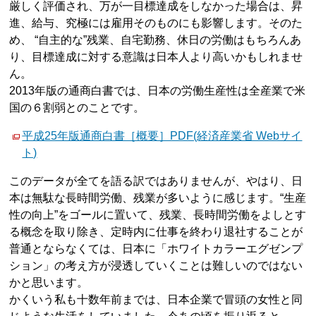
厳しく評価され、万が一目標達成をしなかった場合は、昇
進、給与、究極には雇用そのものにも影響します。そのた
め、 “自主的な”残業、自宅勤務、休日の労働はもちろんあ
り、目標達成に対する意識は日本人より高いかもしれませ
ん。
2013年版の通商白書では、日本の労働生産性は全産業で米
国の６割弱とのことです。
平成25年版通商白書［概要］PDF(経済産業省 Webサイ
ト)
このデータが全てを語る訳ではありませんが、やはり、日
本は無駄な長時間労働、残業が多いように感じます。“生産
性の向上”をゴールに置いて、残業、長時間労働をよしとす
る概念を取り除き、定時内に仕事を終わり退社することが
普通とならなくては、日本に「ホワイトカラーエグゼンプ
ション」の考え方が浸透していくことは難しいのではない
かと思います。
かくいう私も十数年前までは、日本企業で冒頭の女性と同