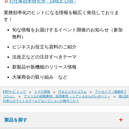
お仕事効率研究所 - SMILE LAB -
業務効率化のヒントになる情報を幅広く発信しておりま
す！
旬な情報をお届けするイベント開催のお知らせ（参加
無料）
ビジネスお役立ち資料のご紹介
法改正などの注目すべきテーマ
新製品や新機能のリリース情報
大塚商会の取り組み など
ERPナビ トップ
トク◎情報
IT＆ビジネスコラム
アーカイブ（連載終了
コラム）
アメリカの就職事情、採用事情 ～シアトルからのレポート～
第12回
日本にホワイトカラーエグゼンプションが根付くか？
製品を探す