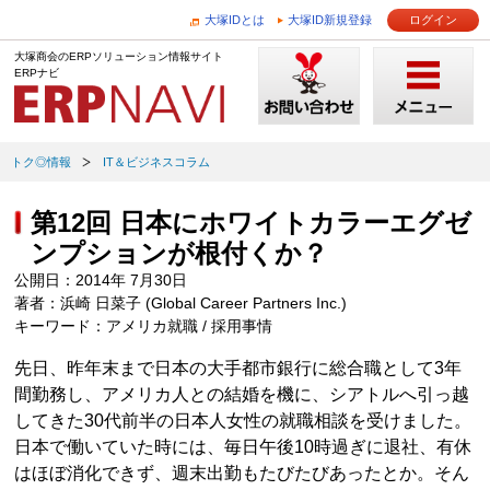
大塚IDとは
大塚ID新規登録
ログイン
大塚商会のERPソリューション情報サイト
ERPナビ
トク◎情報
IT＆ビジネスコラム
第12回 日本にホワイトカラーエグゼ
ンプションが根付くか？
公開日：2014年 7月30日
著者：浜崎 日菜子 (Global Career Partners Inc.)
キーワード：アメリカ就職 / 採用事情
先日、昨年末まで日本の大手都市銀行に総合職として3年
間勤務し、アメリカ人との結婚を機に、シアトルへ引っ越
してきた30代前半の日本人女性の就職相談を受けました。
日本で働いていた時には、毎日午後10時過ぎに退社、有休
はほぼ消化できず、週末出勤もたびたびあったとか。そん