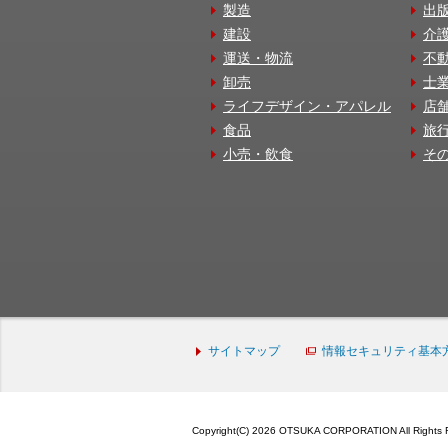
製造
出
建設
介
運送・物流
不
卸売
士
ライフデザイン・アパレル
店
食品
旅
小売・飲食
そ
サイトマップ
情報セキュリティ基本
Copyright(C) 2026 OTSUKA CORPORATION All Rights 