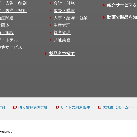
版・広告・印刷
会計・財務
紹介サービスを
護・医療・福祉
販売・購買
動画で製品を知
動産関連
人事・給与・就業
業団体
生産管理
舗・施設
顧客管理
行・ホテル
共通業務
の他サービス
製品名で探す
方針
個人情報保護方針
サイトの利用条件
大塚商会ホームペー
Reserved.