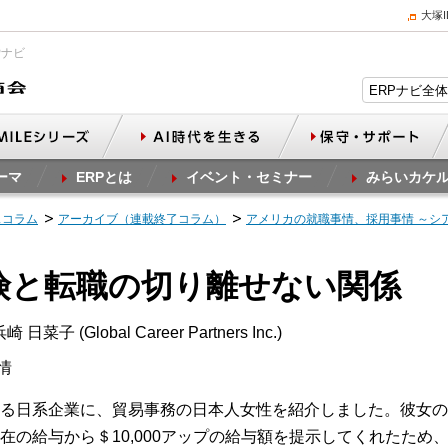
大塚
Pナビ
ーマ
ERPとは
イベント・セミナー
みらいカケ
スコラム
アーカイブ（連載終了コラム）
アメリカの就職事情、採用事情 ～シ
保険と転職の切り離せない関係
日菜子 (Global Career Partners Inc.)
情
る日系企業に、貿易事務の日本人女性を紹介しました。彼女の
の給与から＄10,000アップの給与額を提示してくれたため、と