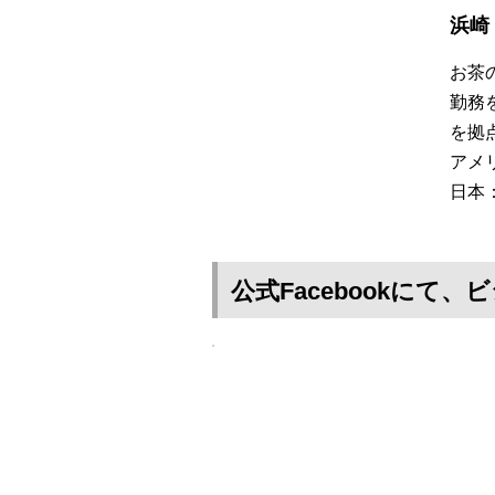
浜崎
お茶
勤務を
を拠
アメ
日本
公式Facebookに