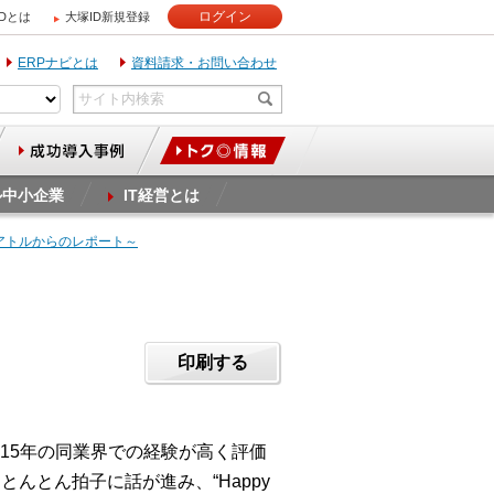
ログイン
IDとは
大塚ID新規登録
ERPナビとは
資料請求・お問い合わせ
ル中小企業
IT経営とは
アトルからのレポート～
印刷する
15年の同業界での経験が高く評価
んとん拍子に話が進み、“Happy