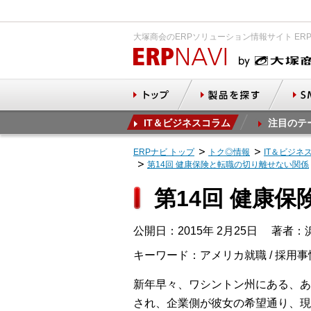
大塚商会のERPソリューション情報サイト ER
IT＆ビジネスコラム
注目のテ
ERPナビ トップ
トク◎情報
IT＆ビジネ
第14回 健康保険と転職の切り離せない関係
第14回 健康
公開日：2015年 2月25日
著者：浜崎 
キーワード：アメリカ就職 / 採用事
新年早々、ワシントン州にある、あ
され、企業側が彼女の希望通り、現在