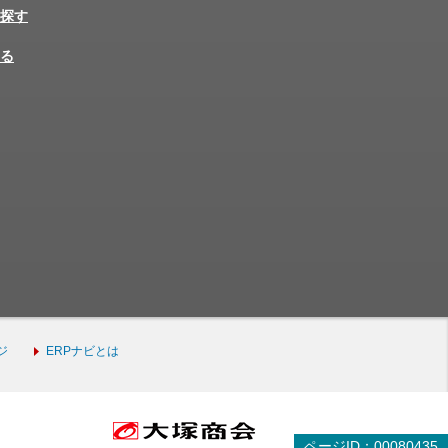
探す
る
ジ
ERPナビとは
ページID：00080435