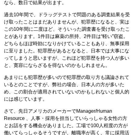
なら、数日で結果が出ます。
過去10年間で、ドラッグテストで問題のある調査結果を受
け取ったことはまだありませんが、犯罪歴になると、実は
この10年間に二度ほど、そういった調査書を受け取ったこ
とがあります。1件目は麻薬の所持、2件目は“軽い”窃盗。
どちらもほぼ時効になりかけていることもあり、無事採用
に至りました。犯罪歴があるとなると、日本では大事にな
ってしまうと思いますが、これほど犯罪歴を持つ人が多い
と、寛容にならざるを得ないのかもしれません。
あまりにも犯罪歴が多いので犯罪歴の取り方も議論されて
いるとのことですが、弊社の場合、日本人の方が多いた
め、この割合が適用されていないのかもしれないと個人的
には感じています。
さて、先日アメリカのメーカーでManager/Human
Resource 、人事・採用を担当していらっしゃる女性の方
とお話をする機会がありました。工場で100人程度の方が
働いてらっしゃるそうですが、離職率が高く、常に採用活