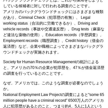
バックグラウンドチェックとは、これから採用をしようと
している候補者に対して行われる調査のことです。
アメリカのバックグラウンドチェックにはさまざまな種類
があり、Criminal Check（犯罪歴の有無）、 Legal
working status（合法的に労働できるか）、Driving and
vehicle records（事故や交通違反歴）、Drug tests（麻薬な
ど違法な薬物の使用）、Education records（学歴調査）、
Employment records（職歴調査）、Credit history（借金の
返済歴）など、企業や職種によってさまざまなバックグラ
ウンドチェックが実施されます。
Society for Human Resource Managementの統計による
と、アメリカの70％の企業が犯罪歴を、47％が借金返済歴
の調査を行っているとのことです。
なぜ、アメリカでは、このような調査が必要なのでしょう
か。
National Employment Law Projectの調査によると“some 65
million people have a criminal record” 6500万人のアメリカ
人に犯罪歴があるとのこと、つまり約4、5人に1人という