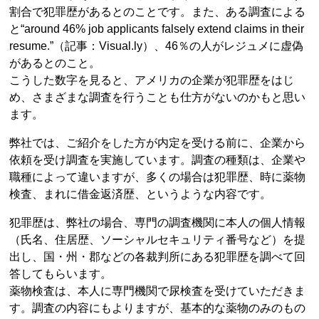
割合で犯罪歴があるとのことです。また、ある調査による
と“around 46% job applicants falsely extend claims in their
resume.”（記事：Visual.ly）、46％の人がレジュメに虚偽
があるとのこと。
こうした数字を見ると、アメリカの企業が犯罪歴をはじ
め、さまざまな調査を行うことも仕方がないのかもと思い
ます。
弊社では、ご紹介をした方が内定を受ける前に、企業から
依頼を受け調査を実施しています。調査の種類は、企業や
職種によって違いますが、多くの場合は犯罪歴、時に薬物
検査、まれに借金返済歴、というような内容です。
犯罪歴は、弊社の場合、専門の調査機関に本人の個人情報
（氏名、住居歴、ソーシャルセキュリティ番号など）を提
出し、国・州・郡などの各裁判所にある犯罪歴を調べて回
答してもらいます。
薬物検査は、本人に専門機関で尿検査を受けていただきま
す。調査の内容にもよりますが、基本的な薬物のみのもの