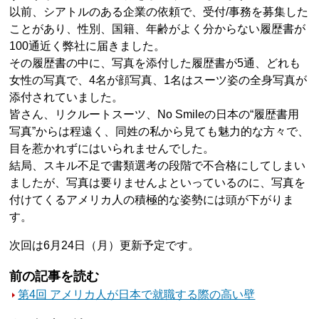
以前、シアトルのある企業の依頼で、受付/事務を募集した
ことがあり、性別、国籍、年齢がよく分からない履歴書が
100通近く弊社に届きました。
その履歴書の中に、写真を添付した履歴書が5通、どれも
女性の写真で、4名が顔写真、1名はスーツ姿の全身写真が
添付されていました。
皆さん、リクルートスーツ、No Smileの日本の“履歴書用
写真”からは程遠く、同姓の私から見ても魅力的な方々で、
目を惹かれずにはいられませんでした。
結局、スキル不足で書類選考の段階で不合格にしてしまい
ましたが、写真は要りませんよといっているのに、写真を
付けてくるアメリカ人の積極的な姿勢には頭が下がりま
す。
次回は6月24日（月）更新予定です。
前の記事を読む
第4回 アメリカ人が日本で就職する際の高い壁