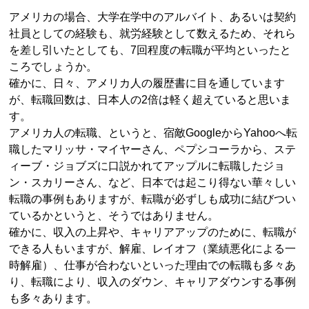
アメリカの場合、大学在学中のアルバイト、あるいは契約
社員としての経験も、就労経験として数えるため、それら
を差し引いたとしても、7回程度の転職が平均といったと
ころでしょうか。
確かに、日々、アメリカ人の履歴書に目を通しています
が、転職回数は、日本人の2倍は軽く超えていると思いま
す。
アメリカ人の転職、というと、宿敵GoogleからYahooへ転
職したマリッサ・マイヤーさん、ペプシコーラから、ステ
ィーブ・ジョブズに口説かれてアップルに転職したジョ
ン・スカリーさん、など、日本では起こり得ない華々しい
転職の事例もありますが、転職が必ずしも成功に結びつい
ているかというと、そうではありません。
確かに、収入の上昇や、キャリアアップのために、転職が
できる人もいますが、解雇、レイオフ（業績悪化による一
時解雇）、仕事が合わないといった理由での転職も多々あ
り、転職により、収入のダウン、キャリアダウンする事例
も多々あります。