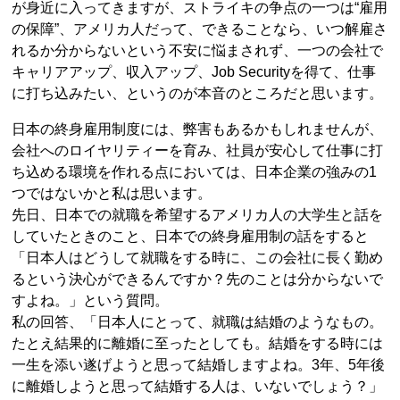
が身近に入ってきますが、ストライキの争点の一つは“雇用
の保障”、アメリカ人だって、できることなら、いつ解雇さ
れるか分からないという不安に悩まされず、一つの会社で
キャリアアップ、収入アップ、Job Securityを得て、仕事
に打ち込みたい、というのが本音のところだと思います。
日本の終身雇用制度には、弊害もあるかもしれませんが、
会社へのロイヤリティーを育み、社員が安心して仕事に打
ち込める環境を作れる点においては、日本企業の強みの1
つではないかと私は思います。
先日、日本での就職を希望するアメリカ人の大学生と話を
していたときのこと、日本での終身雇用制の話をすると
「日本人はどうして就職をする時に、この会社に長く勤め
るという決心ができるんですか？先のことは分からないで
すよね。」という質問。
私の回答、「日本人にとって、就職は結婚のようなもの。
たとえ結果的に離婚に至ったとしても。結婚をする時には
一生を添い遂げようと思って結婚しますよね。3年、5年後
に離婚しようと思って結婚する人は、いないでしょう？」