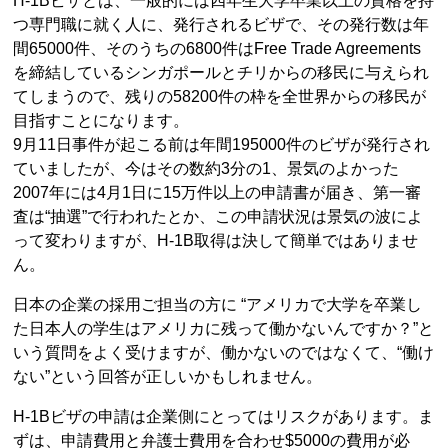
H-1Bビザとは、一般的には四年生大学卒業以上の資格を持
つ専門職に就く人に、発行されるビザで、その発行数は年
間65000件、そのうちの6800件はFree Trade Agreements
を締結しているシンガポールとチリからの移民に与えられ
てしまうので、残りの58200件の枠を全世界からの移民が
目指すことになります。
9月11日事件が起こる前は年間195000件のビザが発行され
ていましたが、今はその数約3分の1、景気のよかった
2007年には4月1日に15万件以上の申請書が届き、第一審
査は“抽選”で行われたとか、この申請状況は景気の波によ
って変わりますが、H-1B取得は決して簡単ではありませ
ん。
日本の企業の採用ご担当の方に “アメリカで大学を卒業し
た日本人の学生はアメリカに残って働かないんですか？”と
いう質問をよく受けますが、働かないのではなくて、“働け
ない”という回答が正しいかもしれません。
H-1Bビザの申請は企業側にとってはリスクがあります。ま
ずは、申請費用と弁護士費用を合わせ$5000の費用が必