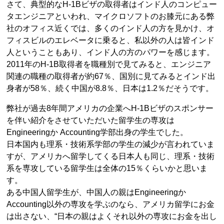
さて、典型的なH-1Bビザの取得者はインド人のコンピュー
タエンジニアといわれ、マイクロソフトのお膝元にある弊
社のオフィス近くでは、多くのインド人の方を見かけ、オ
フィスビルのエレベータに乗ると、私以外の人は皆インド
人ということもあり、インド人の方のパワーを感じます。
2011年のH-1B取得者を職種別で見てみると、エンジニア
関連の職種の取得者が約67％、国別に見てみるとインド出
身者が58％、続く中国が8.8％、日本は1.2％だそうです。
弊社が過去8年間アメリカの企業へH-1Bビザのスポンサー
を伴い紹介をさせていただいた留学生の専攻は
Engineeringか Accounting学部出身の学生でした。
日本国内も理系・技術系学部の学生の減少が言われていま
すが、アメリカへ留学してくる日本人も同じ、理系・技術
系を専攻している留学生は全体の15％くらいかと思いま
す。
ある中国人留学生が、中国人の親はEngineeringか
Accounting以外の専攻を学ぶのなら、アメリカ留学にお金
は出さない、“日本の親はよくそれ以外の専攻にお金を出し