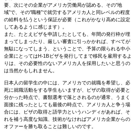
要、次にその企業がアメリカ労働局が認める、その“地
域”で、その“職種”で就労するアメリカ人と同レベルの程度
の給料を払うという保証が必要（これがかなり高めに設定
してあるように感じます）。
また、たとえビザを申請したとしても、年間の発行枠が埋
まってしまったり、厳しい審査に引っかかれば、すべてが
無駄になってしまう、ということで、予算の限られる中小
企業にとってはH-1Bビザを発行してまで移民を雇用するよ
りは、その必要性のないアメリカ人を採用したいと思うの
は当然かもしれません。
日本人の留学生の中には、アメリカでの就職を希望し、必
死に就職活動をする学生もいますが、ビザの取得が必要と
分かった時点で、書類選考で落とされるのが通常、うまく
面接に残ったとしても最後の時点で、アメリカ人と争う場
合には、ビザの取得と語学力というハンディがあれば、そ
れを補う高度な知識、技術がなければアメリカ企業からの
オファーを勝ち取ることは難しいのです。