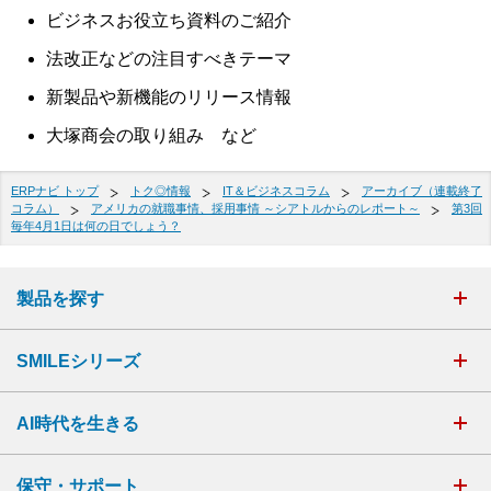
ビジネスお役立ち資料のご紹介
法改正などの注目すべきテーマ
新製品や新機能のリリース情報
大塚商会の取り組み など
ERPナビ トップ
トク◎情報
IT＆ビジネスコラム
アーカイブ（連載終了
コラム）
アメリカの就職事情、採用事情 ～シアトルからのレポート～
第3回
毎年4月1日は何の日でしょう？
製品を探す
SMILEシリーズ
AI時代を生きる
保守・サポート