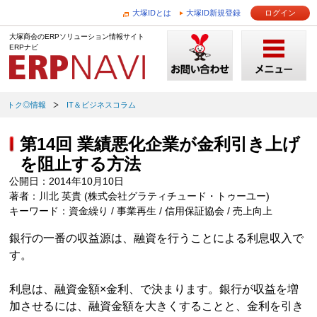
大塚IDとは
大塚ID新規登録
ログイン
大塚商会のERPソリューション情報サイト
ERPナビ
トク◎情報
IT＆ビジネスコラム
第14回 業績悪化企業が金利引き上げ
を阻止する方法
公開日：2014年10月10日
著者：川北 英貴 (株式会社グラティチュード・トゥーユー)
キーワード：資金繰り / 事業再生 / 信用保証協会 / 売上向上
銀行の一番の収益源は、融資を行うことによる利息収入で
す。
利息は、融資金額×金利、で決まります。銀行が収益を増
加させるには、融資金額を大きくすることと、金利を引き