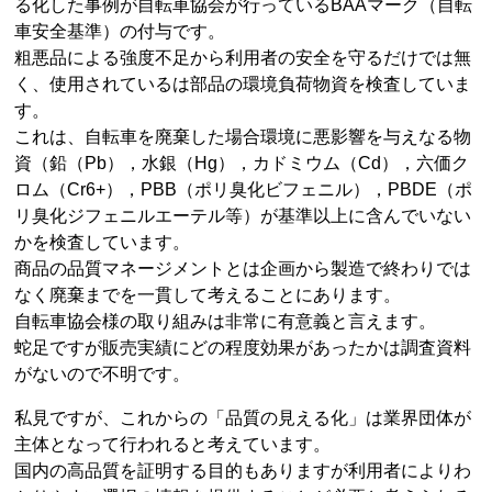
る化した事例が自転車協会が行っているBAAマーク（自転
車安全基準）の付与です。
粗悪品による強度不足から利用者の安全を守るだけでは無
く、使用されているは部品の環境負荷物資を検査していま
す。
これは、自転車を廃棄した場合環境に悪影響を与えなる物
資（鉛（Pb），水銀（Hg），カドミウム（Cd），六価ク
ロム（Cr6+），PBB（ポリ臭化ビフェニル），PBDE（ポ
リ臭化ジフェニルエーテル等）が基準以上に含んでいない
かを検査しています。
商品の品質マネージメントとは企画から製造で終わりでは
なく廃棄までを一貫して考えることにあります。
自転車協会様の取り組みは非常に有意義と言えます。
蛇足ですが販売実績にどの程度効果があったかは調査資料
がないので不明です。
私見ですが、これからの「品質の見える化」は業界団体が
主体となって行われると考えています。
国内の高品質を証明する目的もありますが利用者によりわ