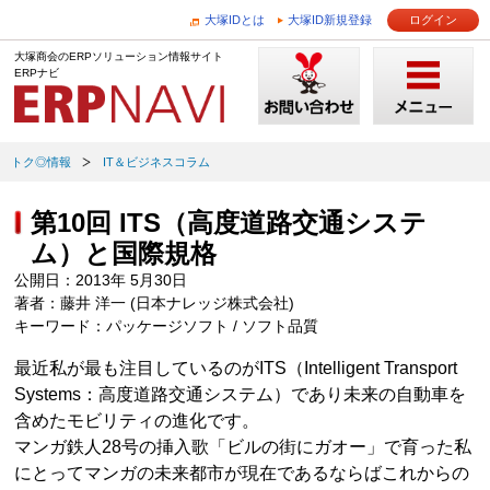
大塚IDとは
大塚ID新規登録
ログイン
大塚商会のERPソリューション情報サイト
ERPナビ
トク◎情報
IT＆ビジネスコラム
第10回 ITS（高度道路交通システ
ム）と国際規格
公開日：2013年 5月30日
著者：藤井 洋一 (日本ナレッジ株式会社)
キーワード：パッケージソフト / ソフト品質
最近私が最も注目しているのがITS（Intelligent Transport
Systems：高度道路交通システム）であり未来の自動車を
含めたモビリティの進化です。
マンガ鉄人28号の挿入歌「ビルの街にガオー」で育った私
にとってマンガの未来都市が現在であるならばこれからの