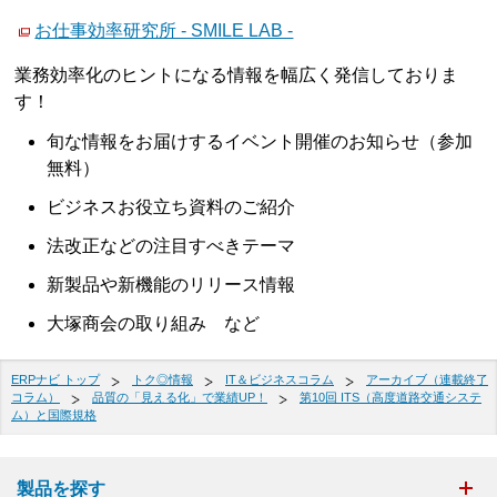
お仕事効率研究所 - SMILE LAB -
業務効率化のヒントになる情報を幅広く発信しておりま
す！
旬な情報をお届けするイベント開催のお知らせ（参加
無料）
ビジネスお役立ち資料のご紹介
法改正などの注目すべきテーマ
新製品や新機能のリリース情報
大塚商会の取り組み など
ERPナビ トップ
トク◎情報
IT＆ビジネスコラム
アーカイブ（連載終了
コラム）
品質の「見える化」で業績UP！
第10回 ITS（高度道路交通システ
ム）と国際規格
製品を探す