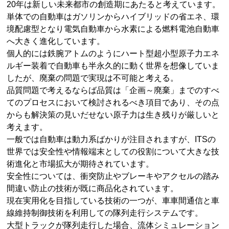
20年は新しい未来都市の創造期にあたると考えています。
単体での自動車はガソリンからハイブリッドの省エネ、環
境配慮型となり電気自動車から水素による燃料電池自動車
へ大きく進化しています。
個人的には鉄腕アトムのようにハート型超小型原子力エネ
ルギー装着で自動車も半永久的に動く世界を想像していま
したが、廃棄の問題で実現は不可能と考える。
品質問題で考えるならば品質は「企画～廃棄」までのすべ
てのプロセスにおいて検討されるべき項目であり、その点
からも解決策の見いだせない原子力は生き残りが厳しいと
考えます。
一般では自動車は動力系ばかりが注目されますが、ITSの
世界では安全性や情報端末としての役割について大きな技
術進化と市場拡大が期待されています。
安全性については、衝突防止やブレーキやアクセルの踏み
間違い防止の技術が既に商品化されています。
現在実用化を目指している技術の一つが、車車間通信と車
線維持制御技術を利用しての隊列走行システムです。
大型トラックが隊列走行した場合、流体シミュレーション