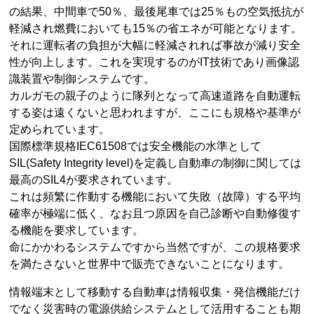
の結果、中間車で50％、最後尾車では25％もの空気抵抗が
軽減され燃費においても15％の省エネが可能となります。
それに運転者の負担が大幅に軽減されれば事故が減り安全
性が向上します。これを実現するのがIT技術であり画像認
識装置や制御システムです。
カルガモの親子のように隊列となって高速道路を自動運転
する姿は遠くないと思われますが、ここにも規格や基準が
定められています。
国際標準規格IEC61508では安全機能の水準として
SIL(Safety Integrity level)を定義し自動車の制御に関しては
最高のSIL4が要求されています。
これは頻繁に作動する機能において失敗（故障）する平均
確率が極端に低く、なお且つ原因を自己診断や自動修復す
る機能を要求しています。
命にかかわるシステムですから当然ですが、この規格要求
を満たさないと世界中で販売できないことになります。
情報端末として移動する自動車は情報収集・発信機能だけ
でなく災害時の電源供給システムとして活用することも期