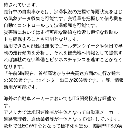
待されています。
走行中の自動車からは、渋滞状況の把握や降雨状況をはじ
め気象データ収集も可能です。交通量を把握して信号機を
自動でコントロールして渋滞緩和も可能です。
災害時においては走行可能な路線を検索し適切な救助ルー
トを確保することも可能となります。
活用できる可能性は無限でゴールデンウイークや休日で早
朝の走行傾向を分析し、それを観光地へ情報として提供す
れば無駄のない準備とビジネスチャンスを逃すことがなく
なります。
「午前6時現在、首都高速から中央高速方面の走行が通常
の30%増です。○○インター出口が20%増です。」等、情報
活用が可能です。
海外の自動車メーカーにおいてもITS開発投資は旺盛で
す。
アメリカでは米国運輸省が主体となって自動車メーカー、
道路管理者、通信業者等が一体となって検討しています。
欧州ではECが中心となって標準化を進め、協調型ITSの実