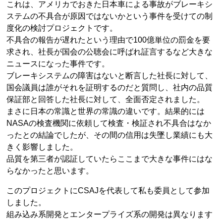
これは、アメリカでおきた日本車による事故がブレーキシ
ステムの不具合が原因ではないかという事件を受けての制
度化の検討プロジェクトです。
不具合の報告が遅れたという理由で100億単位の罰金を要
求され、社長が国会の公聴会に呼ばれ証言するなど大きな
ニュースになった事件です。
ブレーキシステムの障害はないと断言した社長に対して、
国会議員は誰がそれを証明するのだと質問し、社内の品質
保証部と回答した社長に対して、全面否定されました。
まさに日本の常識と世界の常識の違いです。結果的には
NASAの検査機関に依頼して検査・検証され不具合はなか
ったとの結論でしたが、その間の信用は失墜し業績にも大
きく影響しました。
品質を第三者が認証していたらここまで大きな事件にはな
らなかったと思います。
このプロジェクトにCSAJを代表して私も委員として参加
しました。
組み込み系開発とエンタープライズ系の開発は異なります