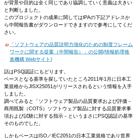
が背景や目的は全く同じであり協調していく意義は大きい
と判断しました。
このプロジェクトの成果に関してはIPAの下記アドレスか
ら中間報告書がダウンロードできますので参考にしてくだ
さい。
「ソフトウェアの品質説明力強化のための制度フレーム
ワークに関する提案（中間報告）」の公開(情報処理推
進機構 Webサイト)
話はPSQ認証にもどります。
ベースとなる基準を探していたところ2011年1月に日本工
業規格からJISX25051がリリースされるという情報を入手
しました。
調べてみると「ソフトウェア製品の品質要求および評価－
商用既製（COTS）ソフトウェア製品に対する品質要求事
項および試験に対する指示－というまさにPSQ認証の基準
そのものでした。
しかもベースはISO／IEC2051の日本工業規格であり世界