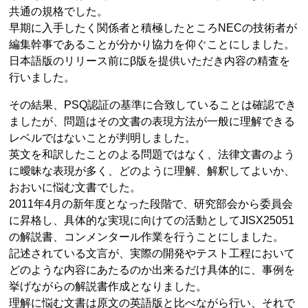
共通の規格でした。
早期に入手したく関係者と積極したところNECの技術者が
編集幹事であることが分かり協力を仰ぐことにしました。
日本語版のリリース前にβ版を提供いただき内容の精査を
行いました。
その結果、PSQ認証の基準に合致していることは確認でき
ましたが、問題はその文書の表現方法が一般に理解できる
レベルではないことが判明しました。
英文を和訳したことのよる問題ではなく、法律文書のよう
に曖昧な表現が多く、どのように理解、解釈してよいか、
おおいに悩む文書でした。
2011年4月の新年度となった段階で、研究部会から委員会
に昇格し、具体的な実現に向けての活動としてJISX25051
の解説書、コンメンタール作業を行うことにしました。
記述されている文言が、実際の開発やテスト工程において
どのような内容にあたるのか出来るだけ具体的に、事例を
挙げながらの解説書作成となりました。
理解に悩む文書は原文の英語版と比べながら行い、それで