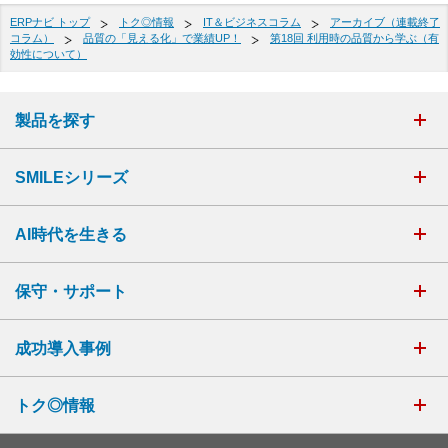
ERPナビ トップ
トク◎情報
IT＆ビジネスコラム
アーカイブ（連載終了
コラム）
品質の「見える化」で業績UP！
第18回 利用時の品質から学ぶ（有
効性について）
製品を探す
SMILEシリーズ
AI時代を生きる
保守・サポート
成功導入事例
トク◎情報