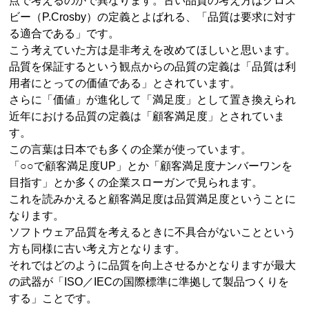
点で考えるのかで異なります。古い品質の考え方はクロス
ビー（P.Crosby）の定義とよばれる、「品質は要求に対す
る適合である」です。
こう考えていた方は是非考えを改めてほしいと思います。
品質を保証するという観点からの品質の定義は「品質は利
用者にとっての価値である」とされています。
さらに「価値」が進化して「満足度」として置き換えられ
近年における品質の定義は「顧客満足度」とされていま
す。
この言葉は日本でも多くの企業が使っています。
「○○で顧客満足度UP」とか「顧客満足度ナンバーワンを
目指す」とか多くの企業スローガンで見られます。
これを読みかえると顧客満足度は品質満足度ということに
なります。
ソフトウェア品質を考えるときに不具合がないことという
方も同様に古い考え方となります。
それではどのように品質を向上させるかとなりますが最大
の武器が「ISO／IECの国際標準に準拠して製品つくりを
する」ことです。