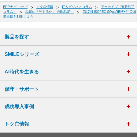
ERPナビ トップ
トク◎情報
IT＆ビジネスコラム
アーカイブ（連載終了
コラム）
品質の「見える化」で業績UP！
第17回 ISO/IEC SQuaREｼﾘｰｽﾞの国
際規格を利用しよう
製品を探す
SMILEシリーズ
AI時代を生きる
保守・サポート
成功導入事例
トク◎情報