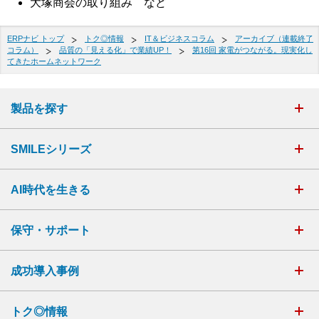
大塚商会の取り組み など
ERPナビ トップ
トク◎情報
IT＆ビジネスコラム
アーカイブ（連載終了
コラム）
品質の「見える化」で業績UP！
第16回 家電がつながる。現実化し
てきたホームネットワーク
製品を探す
SMILEシリーズ
AI時代を生きる
保守・サポート
成功導入事例
トク◎情報