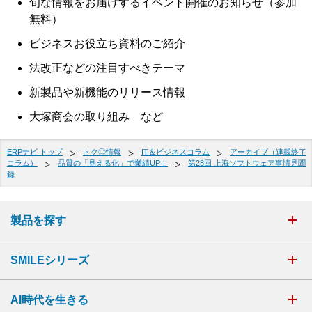
旬な情報をお届けするイベント開催のお知らせ（参加
無料）
ビジネスお役立ち資料のご紹介
法改正などの注目すべきテーマ
新製品や新機能のリリース情報
大塚商会の取り組み など
ERPナビ トップ
トク◎情報
IT＆ビジネスコラム
アーカイブ（連載終了
コラム）
品質の「見える化」で業績UP！
第28回 上海ソフトウェア事情見聞
録
製品を探す
SMILEシリーズ
AI時代を生きる