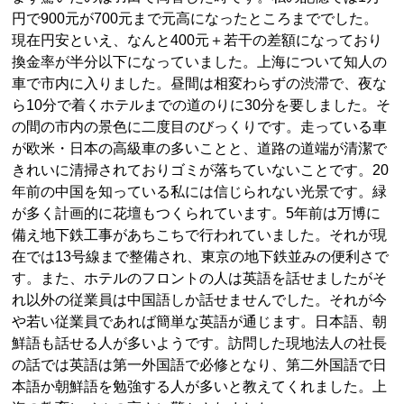
円で900元が700元まで元高になったところまででした。
現在円安といえ、なんと400元＋若干の差額になっており
換金率が半分以下になっていました。上海について知人の
車で市内に入りました。昼間は相変わらずの渋滞で、夜な
ら10分で着くホテルまでの道のりに30分を要しました。そ
の間の市内の景色に二度目のびっくりです。走っている車
が欧米・日本の高級車の多いことと、道路の道端が清潔で
きれいに清掃されておりゴミが落ちていないことです。20
年前の中国を知っている私には信じられない光景です。緑
が多く計画的に花壇もつくられています。5年前は万博に
備え地下鉄工事があちこちで行われていました。それが現
在では13号線まで整備され、東京の地下鉄並みの便利さで
す。また、ホテルのフロントの人は英語を話せましたがそ
れ以外の従業員は中国語しか話せませんでした。それが今
や若い従業員であれば簡単な英語が通じます。日本語、朝
鮮語も話せる人が多いようです。訪問した現地法人の社長
の話では英語は第一外国語で必修となり、第二外国語で日
本語か朝鮮語を勉強する人が多いと教えてくれました。上