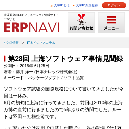
大塚IDとは
大塚ID新規登録
ログイン
大塚商会のERPソリューション情報サイト
ERPナビ
トク◎情報
IT＆ビジネスコラム
第28回 上海ソフトウェア事情見聞録
公開日：2015年 6月25日
著者：藤井 洋一 (日本ナレッジ株式会社)
キーワード：パッケージソフト / ソフト品質
ソフトウェア試験の国際規格について書いてきましたが今
回は一休み。
6月の初旬に上海に行ってきました。前回は2010年の上海
万博の直前に行きましたので5年ぶりの訪問でした。ルー
トは羽田～虹橋空港です。
まず驚いたのは羽田で両替した時です。私の記憶では1万