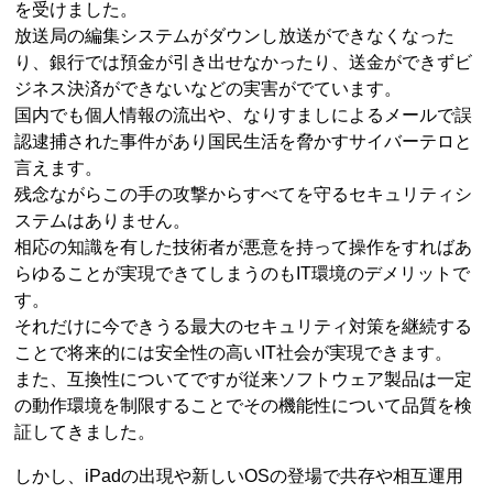
を受けました。
放送局の編集システムがダウンし放送ができなくなった
り、銀行では預金が引き出せなかったり、送金ができずビ
ジネス決済ができないなどの実害がでています。
国内でも個人情報の流出や、なりすましによるメールで誤
認逮捕された事件があり国民生活を脅かすサイバーテロと
言えます。
残念ながらこの手の攻撃からすべてを守るセキュリティシ
ステムはありません。
相応の知識を有した技術者が悪意を持って操作をすればあ
らゆることが実現できてしまうのもIT環境のデメリットで
す。
それだけに今できうる最大のセキュリティ対策を継続する
ことで将来的には安全性の高いIT社会が実現できます。
また、互換性についてですが従来ソフトウェア製品は一定
の動作環境を制限することでその機能性について品質を検
証してきました。
しかし、iPadの出現や新しいOSの登場で共存や相互運用