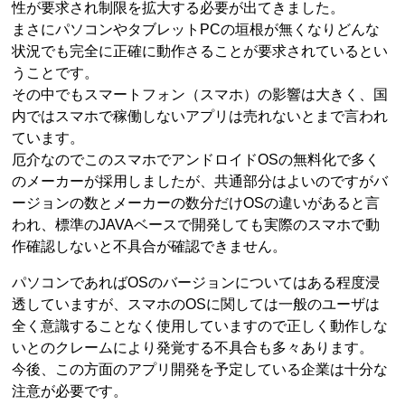
性が要求され制限を拡大する必要が出てきました。
まさにパソコンやタブレットPCの垣根が無くなりどんな
状況でも完全に正確に動作さることが要求されているとい
うことです。
その中でもスマートフォン（スマホ）の影響は大きく、国
内ではスマホで稼働しないアプリは売れないとまで言われ
ています。
厄介なのでこのスマホでアンドロイドOSの無料化で多く
のメーカーが採用しましたが、共通部分はよいのですがバ
ージョンの数とメーカーの数分だけOSの違いがあると言
われ、標準のJAVAベースで開発しても実際のスマホで動
作確認しないと不具合が確認できません。
パソコンであればOSのバージョンについてはある程度浸
透していますが、スマホのOSに関しては一般のユーザは
全く意識することなく使用していますので正しく動作しな
いとのクレームにより発覚する不具合も多々あります。
今後、この方面のアプリ開発を予定している企業は十分な
注意が必要です。