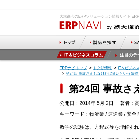
大塚商会のERPソリューション情報サイト ER
IT＆ビジネスコラム
注目のテ
ERPナビ トップ
トク◎情報
IT＆ビジネ
第24回 事故さえしなければ良いという気
第24回 事故
公開日：2014年 5月 2日
著者：高
キーワード：物流業 / 運送業 / 安全
数学の試験は、方程式等を理解すれ