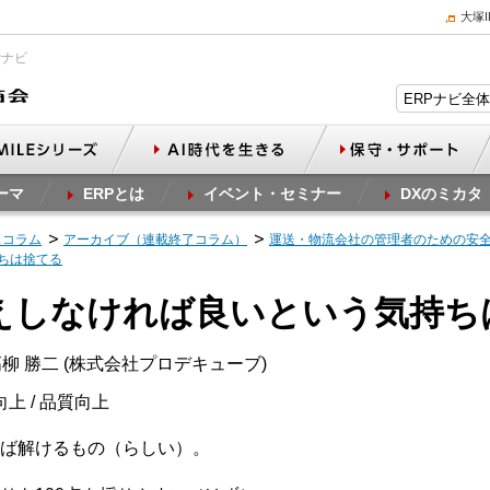
大塚
Pナビ
ーマ
ERPとは
イベント・セミナー
DXのミカタ
スコラム
アーカイブ（連載終了コラム）
運送・物流会社の管理者のための安
持ちは捨てる
さえしなければ良いという気持ち
柳 勝二 (株式会社プロデキューブ)
向上 / 品質向上
ば解けるもの（らしい）。