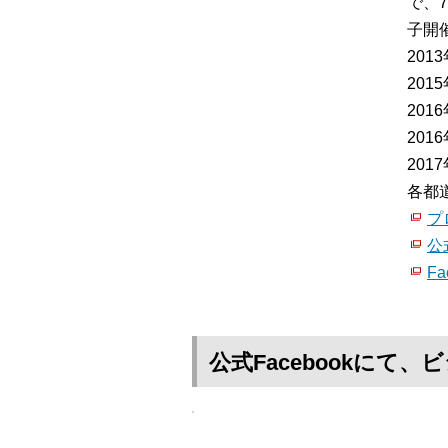
で、
子開催
20
20
20
20
20
各都
プ
公
Fa
公式Facebookに