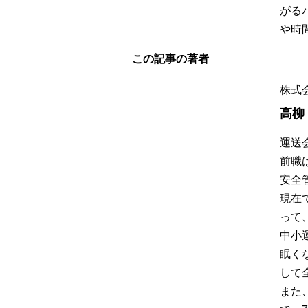
がる
や時
この記事の著者
株式
高柳
運送
前職
安全
現在
って
中小
眠く
して
また