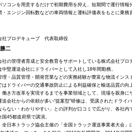
パソコンを用意するだけで初期費用を抑え、短期間で運行情報
間・エンジン回転数などの車両情報と運転評価表をもとに乗務
会社プロデキューブ 代表取締役
 勝二
会社の管理者育成と安全教育をサポートしている株式会社プロ
は中堅運送会社にドライバーとして入社し18年間勤務。
管理・品質管理・開発営業などの実務経験が豊富な物流インス
ではドライバーの交通事故防止による利益確保と輸送品質の向
、働き方改革を実現するまでを事業領域として、現場を親身に
運送会社からの依頼が多い“提案型”研修は、受講されたドライ
ならない・わかりやすい」との評判が口コミで広がり、各社内
全国45都道府県で講演。
、全日本トラック協会主催の「全国トラック運送事業者大会」