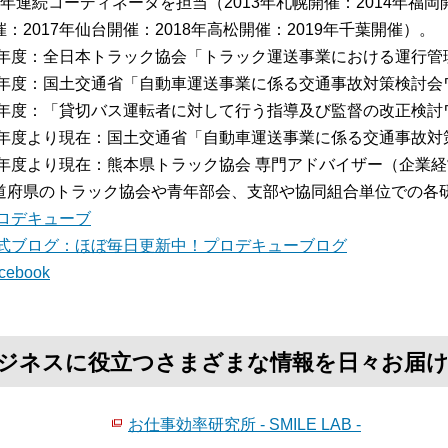
7年連続コーディネータを担当（2013年札幌開催：2014年福岡開
：2017年仙台開催：2018年高松開催：2019年千葉開催）。
13年度：全日本トラック協会「トラック運送事業における運行
15年度：国土交通省「自動車運送事業に係る交通事故対策検討
16年度：「貸切バス運転者に対して行う指導及び監督の改正検
16年度より現在：国土交通省「自動車運送事業に係る交通事故
17年度より現在：熊本県トラック協会 専門アドバイザー（企業
道府県のトラック協会や青年部会、支部や協同組合単位での各
ロデキューブ
式ブログ：ほぼ毎日更新中！プロデキューブログ
cebook
て、ビジネスに役立つさまざまな情報を日々お届
お仕事効率研究所 - SMILE LAB -