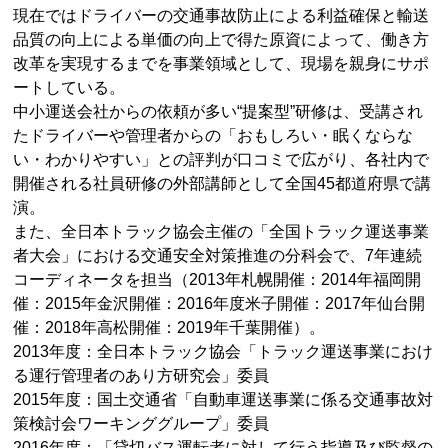
現在ではドライバーの交通事故防止による利益確保と輸送
品質の向上による単価の向上で得た原資によって、働き方
改革を実現するまでを事業領域として、現場を親身にサポ
ートしている。
中小運送会社からの依頼が多い“提案型”研修は、受講され
たドライバーや管理者からの「おもしろい・眠くならな
い・わかりやすい」との評判が口コミで広がり、各社内で
開催される社員研修の外部講師として全国45都道府県で講
演。
また、全日本トラック協会主催の「全国トラック運送事業
者大会」における交通安全対策推進の分科会で、7年連続
コーディネータを担当（2013年札幌開催：2014年福岡開
催：2015年金沢開催：2016年度米子開催：2017年仙台開
催：2018年高松開催：2019年千葉開催）。
2013年度：全日本トラック協会「トラック運送事業におけ
る運行管理者のあり方研究会」委員
2015年度：国土交通省「自動車運送事業に係る交通事故対
策検討会ワーキンググループ」委員
2016年度：「貸切バス運転者に対して行う指導及び監督の