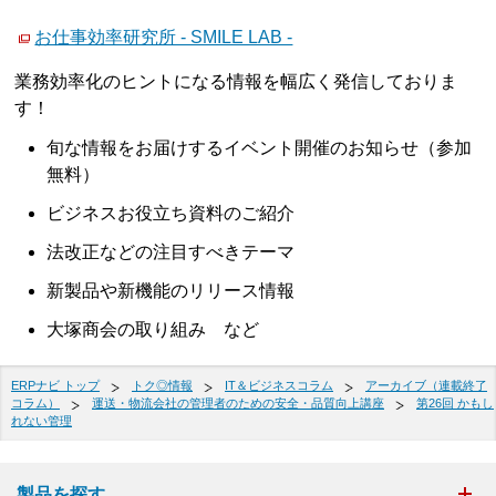
お仕事効率研究所 - SMILE LAB -
業務効率化のヒントになる情報を幅広く発信しておりま
す！
旬な情報をお届けするイベント開催のお知らせ（参加
無料）
ビジネスお役立ち資料のご紹介
法改正などの注目すべきテーマ
新製品や新機能のリリース情報
大塚商会の取り組み など
ERPナビ トップ
トク◎情報
IT＆ビジネスコラム
アーカイブ（連載終了
コラム）
運送・物流会社の管理者のための安全・品質向上講座
第26回 かもし
れない管理
製品を探す