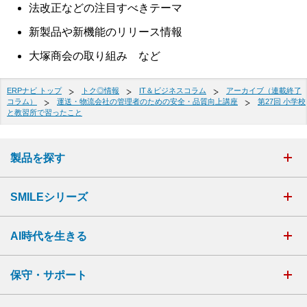
法改正などの注目すべきテーマ
新製品や新機能のリリース情報
大塚商会の取り組み など
ERPナビ トップ
トク◎情報
IT＆ビジネスコラム
アーカイブ（連載終了
コラム）
運送・物流会社の管理者のための安全・品質向上講座
第27回 小学校
と教習所で習ったこと
製品を探す
SMILEシリーズ
AI時代を生きる
保守・サポート