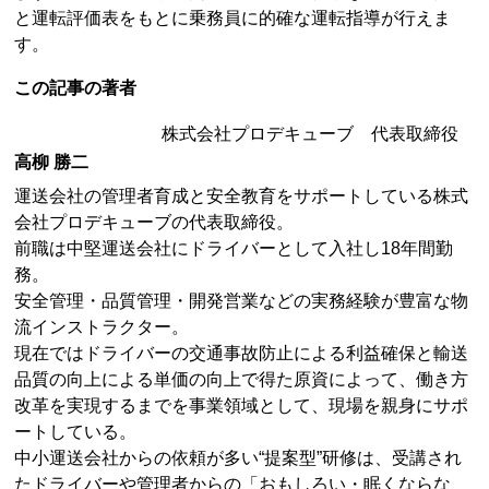
と運転評価表をもとに乗務員に的確な運転指導が行えま
す。
この記事の著者
株式会社プロデキューブ 代表取締役
高柳 勝二
運送会社の管理者育成と安全教育をサポートしている株式
会社プロデキューブの代表取締役。
前職は中堅運送会社にドライバーとして入社し18年間勤
務。
安全管理・品質管理・開発営業などの実務経験が豊富な物
流インストラクター。
現在ではドライバーの交通事故防止による利益確保と輸送
品質の向上による単価の向上で得た原資によって、働き方
改革を実現するまでを事業領域として、現場を親身にサポ
ートしている。
中小運送会社からの依頼が多い“提案型”研修は、受講され
たドライバーや管理者からの「おもしろい・眠くならな