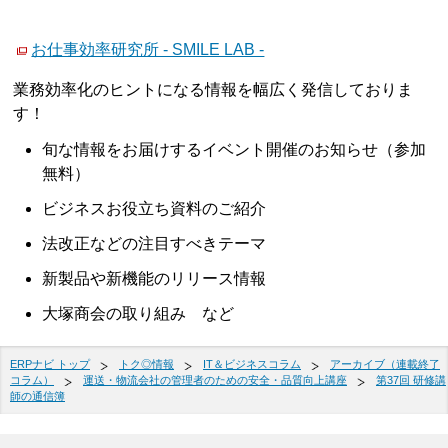
お仕事効率研究所 - SMILE LAB -
業務効率化のヒントになる情報を幅広く発信しておりま
す！
旬な情報をお届けするイベント開催のお知らせ（参加
無料）
ビジネスお役立ち資料のご紹介
法改正などの注目すべきテーマ
新製品や新機能のリリース情報
大塚商会の取り組み など
ERPナビ トップ
トク◎情報
IT＆ビジネスコラム
アーカイブ（連載終了
コラム）
運送・物流会社の管理者のための安全・品質向上講座
第37回 研修講
師の通信簿