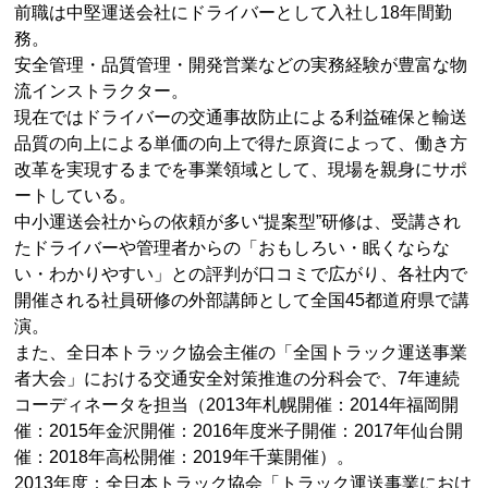
前職は中堅運送会社にドライバーとして入社し18年間勤
務。
安全管理・品質管理・開発営業などの実務経験が豊富な物
流インストラクター。
現在ではドライバーの交通事故防止による利益確保と輸送
品質の向上による単価の向上で得た原資によって、働き方
改革を実現するまでを事業領域として、現場を親身にサポ
ートしている。
中小運送会社からの依頼が多い“提案型”研修は、受講され
たドライバーや管理者からの「おもしろい・眠くならな
い・わかりやすい」との評判が口コミで広がり、各社内で
開催される社員研修の外部講師として全国45都道府県で講
演。
また、全日本トラック協会主催の「全国トラック運送事業
者大会」における交通安全対策推進の分科会で、7年連続
コーディネータを担当（2013年札幌開催：2014年福岡開
催：2015年金沢開催：2016年度米子開催：2017年仙台開
催：2018年高松開催：2019年千葉開催）。
2013年度：全日本トラック協会「トラック運送事業におけ