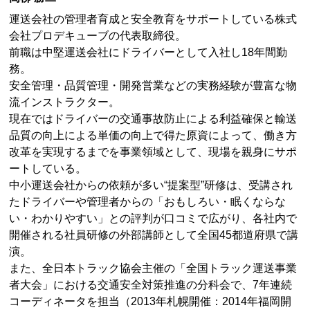
運送会社の管理者育成と安全教育をサポートしている株式
会社プロデキューブの代表取締役。
前職は中堅運送会社にドライバーとして入社し18年間勤
務。
安全管理・品質管理・開発営業などの実務経験が豊富な物
流インストラクター。
現在ではドライバーの交通事故防止による利益確保と輸送
品質の向上による単価の向上で得た原資によって、働き方
改革を実現するまでを事業領域として、現場を親身にサポ
ートしている。
中小運送会社からの依頼が多い“提案型”研修は、受講され
たドライバーや管理者からの「おもしろい・眠くならな
い・わかりやすい」との評判が口コミで広がり、各社内で
開催される社員研修の外部講師として全国45都道府県で講
演。
また、全日本トラック協会主催の「全国トラック運送事業
者大会」における交通安全対策推進の分科会で、7年連続
コーディネータを担当（2013年札幌開催：2014年福岡開