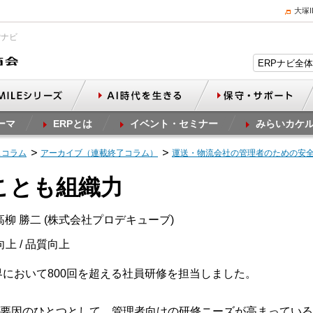
大塚
Pナビ
ーマ
ERPとは
イベント・セミナー
みらいカケ
スコラム
アーカイブ（連載終了コラム）
運送・物流会社の管理者のための安
ることも組織力
柳 勝二 (株式会社プロデキューブ)
向上 / 品質向上
界において800回を超える社員研修を担当しました。
要因のひとつとして、管理者向けの研修ニーズが高まっている