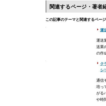
関連するページ・著者
この記事のテーマと関連するページ
運送
運送
送業
の作
ク
シ
通信
培っ
がる
や時