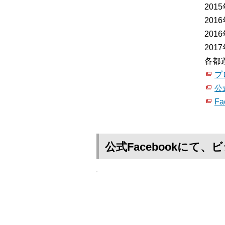
20
20
20
20
各都
プ
公
Fa
公式Facebookに