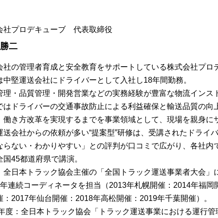
会社プロデキューブ 代表取締役
 勝二
会社の管理者育成と安全教育をサポートしている株式会社プロ
は中堅運送会社にドライバーとして入社し18年間勤務。
管理・品質管理・開発営業などの実務経験が豊富な物流インス
ではドライバーの交通事故防止による利益確保と輸送品質の向
、働き方改革を実現するまでを事業領域として、現場を親身に
運送会社からの依頼が多い“提案型”研修は、受講されたドライ
ならない・わかりやすい」との評判が口コミで広がり、各社内
全国45都道府県で講演。
、全日本トラック協会主催の「全国トラック運送事業者大会」
7年連続コーディネータを担当（2013年札幌開催：2014年福岡開
：2017年仙台開催：2018年高松開催：2019年千葉開催）。
13年度：全日本トラック協会「トラック運送事業における運行