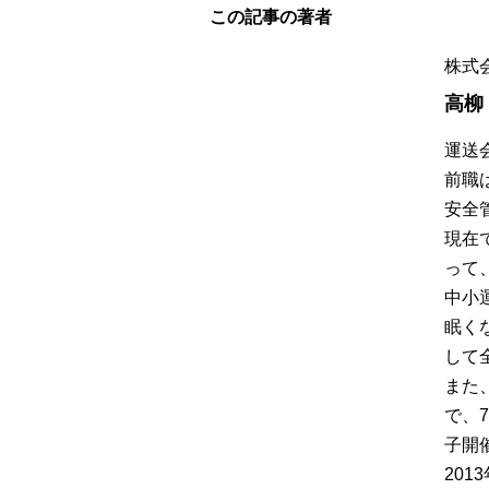
この記事の著者
株式
高柳
運送
前職
安全
現在
って
中小
眠く
して
また
で、
子開催
20