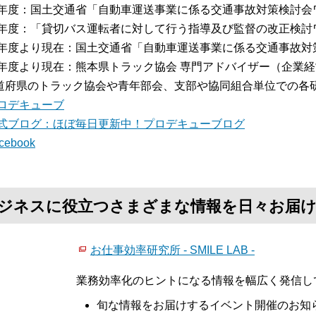
15年度：国土交通省「自動車運送事業に係る交通事故対策検討
16年度：「貸切バス運転者に対して行う指導及び監督の改正検
16年度より現在：国土交通省「自動車運送事業に係る交通事故
17年度より現在：熊本県トラック協会 専門アドバイザー（企業
道府県のトラック協会や青年部会、支部や協同組合単位での各
ロデキューブ
式ブログ：ほぼ毎日更新中！プロデキューブログ
cebook
て、ビジネスに役立つさまざまな情報を日々お届
お仕事効率研究所 - SMILE LAB -
業務効率化のヒントになる情報を幅広く発信し
旬な情報をお届けするイベント開催のお知