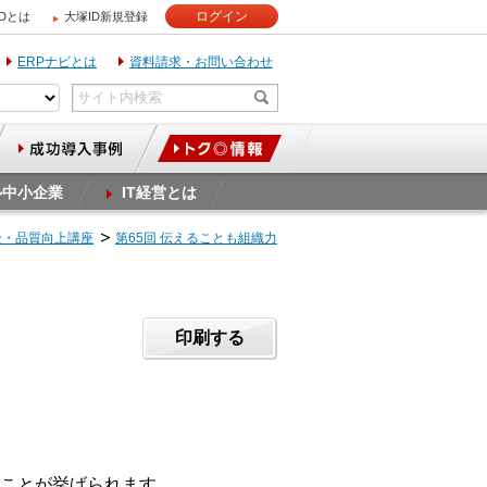
ログイン
IDとは
大塚ID新規登録
ERPナビとは
資料請求・お問い合わせ
ル中小企業
IT経営とは
全・品質向上講座
第65回 伝えることも組織力
印刷する
ことが挙げられます。