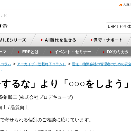
大塚
Pナビ
ーマ
ERPとは
イベント・セミナー
DXのミカタ
スコラム
アーカイブ（連載終了コラム）
運送・物流会社の管理者のための安
う」
○をするな」より「○○○をしよう
柳 勝二 (株式会社プロデキューブ)
向上 / 品質向上
で寄せられる個別のご相談に応じています。