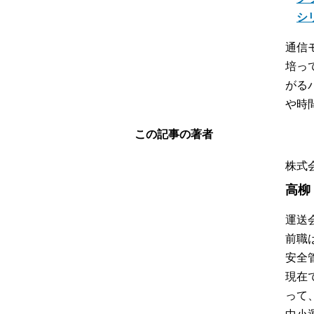
シ
通信
培っ
がる
や時
この記事の著者
株式
高柳
運送
前職
安全
現在
って