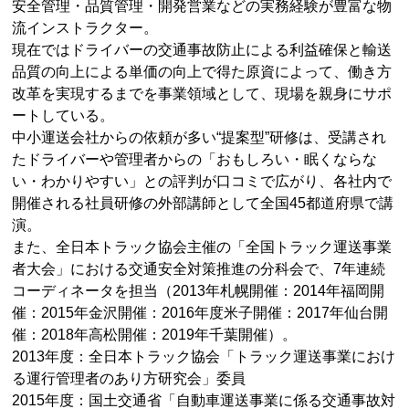
安全管理・品質管理・開発営業などの実務経験が豊富な物
流インストラクター。
現在ではドライバーの交通事故防止による利益確保と輸送
品質の向上による単価の向上で得た原資によって、働き方
改革を実現するまでを事業領域として、現場を親身にサポ
ートしている。
中小運送会社からの依頼が多い“提案型”研修は、受講され
たドライバーや管理者からの「おもしろい・眠くならな
い・わかりやすい」との評判が口コミで広がり、各社内で
開催される社員研修の外部講師として全国45都道府県で講
演。
また、全日本トラック協会主催の「全国トラック運送事業
者大会」における交通安全対策推進の分科会で、7年連続
コーディネータを担当（2013年札幌開催：2014年福岡開
催：2015年金沢開催：2016年度米子開催：2017年仙台開
催：2018年高松開催：2019年千葉開催）。
2013年度：全日本トラック協会「トラック運送事業におけ
る運行管理者のあり方研究会」委員
2015年度：国土交通省「自動車運送事業に係る交通事故対