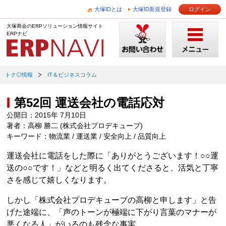
大塚IDとは
大塚ID新規登録
ログイン
大塚商会のERPソリューション情報サイト
ERPナビ
トク◎情報
IT＆ビジネスコラム
第52回 運送会社の電話応対
公開日：2015年 7月10日
著者：高柳 勝二 (株式会社プロデキューブ)
キーワード：物流業 / 運送業 / 安全向上 / 品質向上
運送会社に電話をした際に「ありがとうございます！○○運
送の○○です！」などと明るく出てくださると、活気と丁寧
さを感じて嬉しくなります。
しかし「株式会社プロデキューブの高柳と申します」と告
げた途端に、「声のトーンが極端に下がり言葉のマナーが
悪くなる人」がいるのも残念な事実。