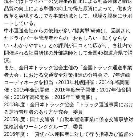
現在ではドライバーの交通事故防止による利益確保と輸送
品質の向上による単価の向上で得た原資によって、働き方
改革を実現するまでを事業領域として、現場を親身にサポ
ートしている。
中小運送会社からの依頼が多い“提案型”研修は、受講され
たドライバーや管理者からの「おもしろい・眠くならな
い・わかりやすい」との評判が口コミで広がり、各社内で
開催される社員研修の外部講師として全国45都道府県で講
演。
また、全日本トラック協会主催の「全国トラック運送事業
者大会」における交通安全対策推進の分科会で、7年連続
コーディネータを担当（2013年札幌開催：2014年福岡開
催：2015年金沢開催：2016年度米子開催：2017年仙台開
催：2018年高松開催：2019年千葉開催）。
2013年度：全日本トラック協会「トラック運送事業におけ
る運行管理者のあり方研究会」委員
2015年度：国土交通省「自動車運送事業に係る交通事故対
策検討会ワーキンググループ」委員
2016年度：「貸切バス運転者に対して行う指導及び監督の