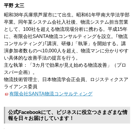
平野 太三
昭和38年兵庫県芦屋市にて出生。昭和61年甲南大学法学部
卒業。同年某システム会社入社後、物流システム担当営業
として、100社を超える物流現場分析に携わる。平成15年
に、有限会社SANTA物流コンサルティングを設立。｢物流
コンサルティング｣｢講演、研修｣「執筆」を開始する。講
演参加者数ものべ10,000人を超え、物流マンに分かりやす
い具体的な改善手法の提言を行う。
主な執筆：「3カ月で効果が見え始める物流改善」（プロ
スパー企画）。
物流技術管理士、日本物流学会正会員、ロジスティクスア
ライアンス委員
有限会社SANTA物流コンサルティング
公式Facebookにて、ビジネスに役立つさまざまな情
報を日々お届けしています！