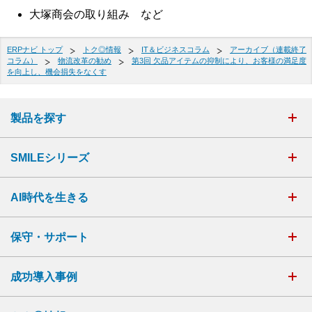
大塚商会の取り組み など
ERPナビ トップ
トク◎情報
IT＆ビジネスコラム
アーカイブ（連載終了
コラム）
物流改革の勧め
第3回 欠品アイテムの抑制により、お客様の満足度
を向上し、機会損失をなくす
製品を探す
SMILEシリーズ
AI時代を生きる
保守・サポート
成功導入事例