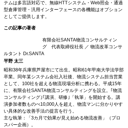
テムは多言語対応で、無線HTTシステム・Web照会・通過
型倉庫管理・汎用インターフェースの各機能はオプション
としてご提供します。
この記事の著者
有限会社SANTA物流コンサルティン
グ 代表取締役社長 ／ 物流改革コンサ
ルタント Dr.SANTA
平野 太三
昭和38年兵庫県芦屋市にて出生。昭和61年甲南大学法学部
卒業。同年某システム会社入社後、物流システム担当営業
として、100社を超える物流現場分析に携わる。平成15年
に、有限会社SANTA物流コンサルティングを設立。｢物流
コンサルティング｣｢講演、研修｣「執筆」を開始する。講
演参加者数ものべ10,000人を超え、物流マンに分かりやす
い具体的な改善手法の提言を行う。
主な執筆：「3カ月で効果が見え始める物流改善」（プロ
スパー企画）。