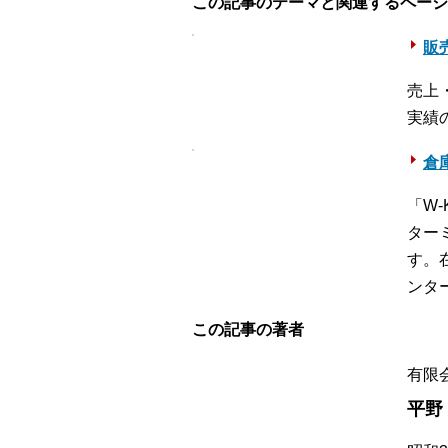
この記事のテーマと関連するページ
販売
売上
実績
倉
「W
ター
す。
ンタ
この記事の著者
有限
平野