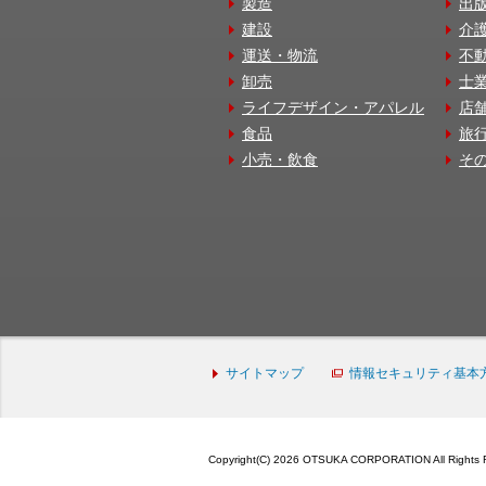
製造
出
建設
介
運送・物流
不
卸売
士
ライフデザイン・アパレル
店
食品
旅
小売・飲食
そ
サイトマップ
情報セキュリティ基本
Copyright(C) 2026 OTSUKA CORPORATION All Rights 