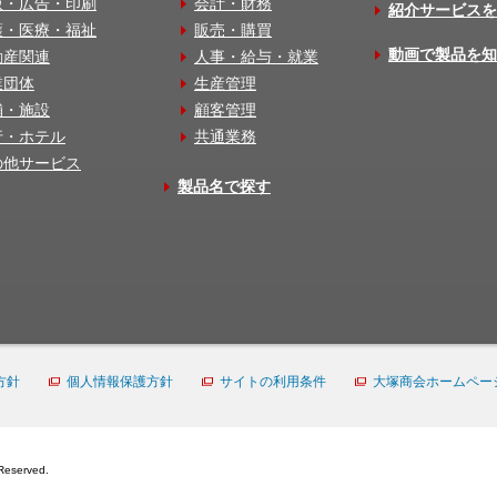
版・広告・印刷
会計・財務
紹介サービスを
護・医療・福祉
販売・購買
動画で製品を知
動産関連
人事・給与・就業
業団体
生産管理
舗・施設
顧客管理
行・ホテル
共通業務
の他サービス
製品名で探す
方針
個人情報保護方針
サイトの利用条件
大塚商会ホームペー
Reserved.