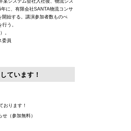
同年某システム会社入社後、物流シス
年に、有限会社SANTA物流コンサ
」を開始する。講演参加者数ものべ
を行う。
画）。
ス委員
けしています！
ております！
らせ（参加無料）