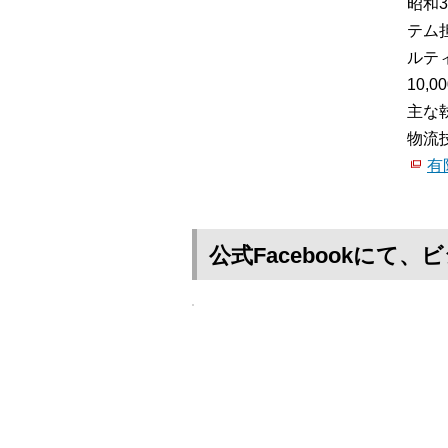
昭和
テム
ルテ
10
主な
物流
有
公式Facebookに