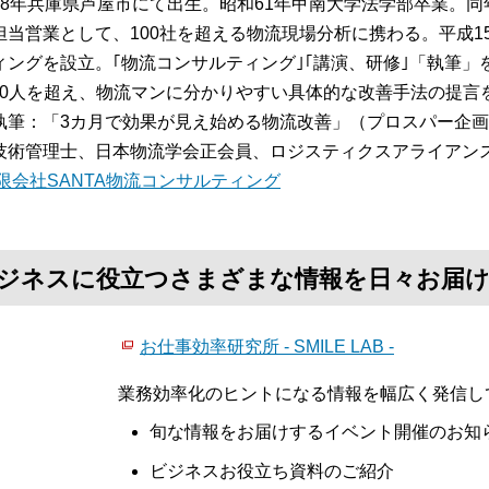
38年兵庫県芦屋市にて出生。昭和61年甲南大学法学部卒業。
担当営業として、100社を超える物流現場分析に携わる。平成15
ィングを設立。｢物流コンサルティング｣｢講演、研修｣「執筆
,000人を超え、物流マンに分かりやすい具体的な改善手法の提言
執筆：「3カ月で効果が見え始める物流改善」（プロスパー企
技術管理士、日本物流学会正会員、ロジスティクスアライアン
限会社SANTA物流コンサルティング
て、ビジネスに役立つさまざまな情報を日々お届
お仕事効率研究所 - SMILE LAB -
業務効率化のヒントになる情報を幅広く発信し
旬な情報をお届けするイベント開催のお知
ビジネスお役立ち資料のご紹介