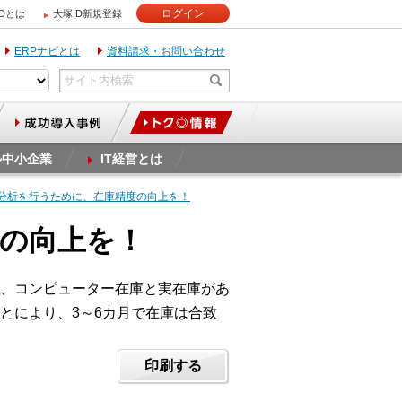
ログイン
IDとは
大塚ID新規登録
ERPナビとは
資料請求・お問い合わせ
ル中小企業
IT経営とは
庫分析を行うために、在庫精度の向上を！
度の向上を！
、コンピューター在庫と実在庫があ
とにより、3～6カ月で在庫は合致
印刷する