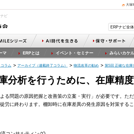
大塚
Pナビ
ーマ
ERPとは
イベント・セミナー
みらいカケ
スコラム
アーカイブ（連載終了コラム）
物流改革の勧め
第5回 正確な在
在庫分析を行うために、在庫精
よる問題の原因把握と改善策の立案・実行」が必要です。ただ
徒労に終わります。棚卸時に在庫差異の発生原因を対策するこ
A物流コンサルティング)