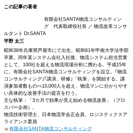
この記事の著者
有限会社SANTA物流コンサルティン
グ 代表取締役社長 ／ 物流改革コンサ
ルタント Dr.SANTA
平野 太三
昭和38年兵庫県芦屋市にて出生。昭和61年甲南大学法学部
卒業。同年某システム会社入社後、物流システム担当営業
として、100社を超える物流現場分析に携わる。平成15年
に、有限会社SANTA物流コンサルティングを設立。｢物流
コンサルティング｣｢講演、研修｣「執筆」を開始する。講
演参加者数ものべ10,000人を超え、物流マンに分かりやす
い具体的な改善手法の提言を行う。
主な執筆：「3カ月で効果が見え始める物流改善」（プロ
スパー企画）。
物流技術管理士、日本物流学会正会員、ロジスティクスア
ライアンス委員
有限会社SANTA物流コンサルティング