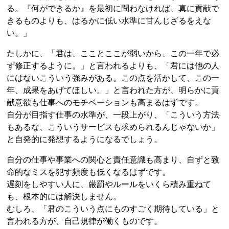
る。『何ができるか』を最初に問わなければ、真に貢献で
きるものよりも、はるかに低い水準に甘んじざるをえな
い。」
たしかに、「君は、こことここが弱いから、この一年で必
ず修正するように。」と言われるよりも、「君には他の人
にはないこういう強みがある。この点を活かして、この一
年、成果をあげてほしい。」と言われた方が、明らかに貢
献意欲も仕事へのモチベーションも高まるはずです。
自分が目指す仕事の水準が、一段上がり、「こういう方法
もあるな、こういうサービスも求められるんじゃないか」
と自発的に発想するようになるでしょう。
自分の仕事や事業への関心と責任意識も高まり、自ずと致
命的なミスを犯す頻度も低くなるはずです。
遅刻をしやすい人に、厳罰やルールをいくら積み重ねて
も、根本的には解決しません。
むしろ、「君のこういう点にものすごく期待している」と
言われる方が、自己規律が働くものです。