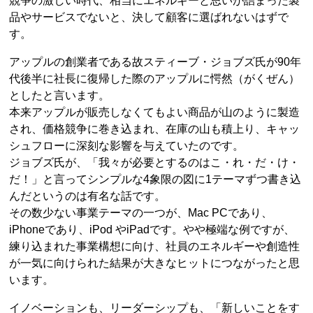
競争の激しい時代、相当にエネルギーと思いが詰まった製
品やサービスでないと、決して顧客に選ばれないはずで
す。
アップルの創業者である故スティーブ・ジョブズ氏が90年
代後半に社長に復帰した際のアップルに愕然（がくぜん）
としたと言います。
本来アップルが販売しなくてもよい商品が山のように製造
され、価格競争に巻き込まれ、在庫の山も積上り、キャッ
シュフローに深刻な影響を与えていたのです。
ジョブズ氏が、「我々が必要とするのはこ・れ・だ・け・
だ！」と言ってシンプルな4象限の図に1テーマずつ書き込
んだというのは有名な話です。
その数少ない事業テーマの一つが、Mac PCであり、
iPhoneであり、iPod やiPadです。やや極端な例ですが、
練り込まれた事業構想に向け、社員のエネルギーや創造性
が一気に向けられた結果が大きなヒットにつながったと思
います。
イノベーションも、リーダーシップも、「新しいことをす