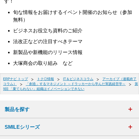
す！
旬な情報をお届けするイベント開催のお知らせ（参加
無料）
ビジネスお役立ち資料のご紹介
法改正などの注目すべきテーマ
新製品や新機能のリリース情報
大塚商会の取り組み など
ERPナビ トップ
トク◎情報
IT＆ビジネスコラム
アーカイブ（連載終了
コラム）
「創造」するマネジメント ～ドラッカーから学んだ実践経営学～
第
9回 「棄てられない」組織はイノベーションできない
製品を探す
SMILEシリーズ