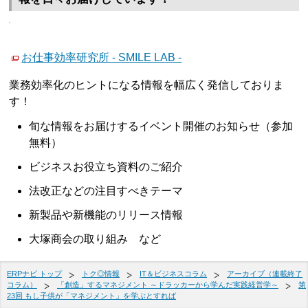
お仕事効率研究所 - SMILE LAB -
業務効率化のヒントになる情報を幅広く発信しておりま
す！
旬な情報をお届けするイベント開催のお知らせ（参加
無料）
ビジネスお役立ち資料のご紹介
法改正などの注目すべきテーマ
新製品や新機能のリリース情報
大塚商会の取り組み など
ERPナビ トップ
トク◎情報
IT＆ビジネスコラム
アーカイブ（連載終了
コラム）
「創造」するマネジメント ～ドラッカーから学んだ実践経営学～
第
23回 もし子供が「マネジメント」を学ぶとすれば