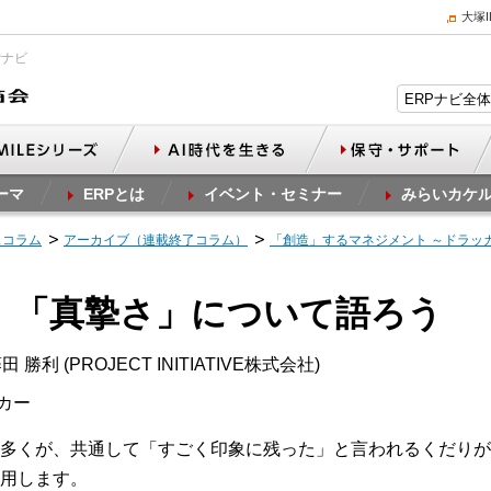
大塚
Pナビ
ーマ
ERPとは
イベント・セミナー
みらいカケ
スコラム
アーカイブ（連載終了コラム）
「創造」するマネジメント ～ドラッ
そ、「真摯さ」について語ろう
 勝利 (PROJECT INITIATIVE株式会社)
カー
多くが、共通して「すごく印象に残った」と言われるくだりが
用します。