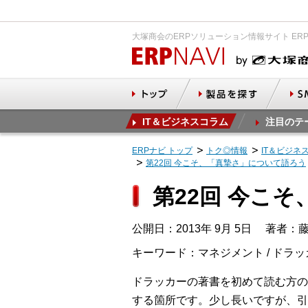
大塚商会のERPソリューション情報サイト ER
IT＆ビジネスコラム
注目のテ
ERPナビ トップ
トク◎情報
IT＆ビジネ
第22回 今こそ、「真摯さ」について語ろう
第22回 今こ
公開日：2013年 9月 5日
著者：藤田
キーワード：マネジメント / ドラッ
ドラッカーの著書を初めて読む方の
する箇所です。少し長いですが、引