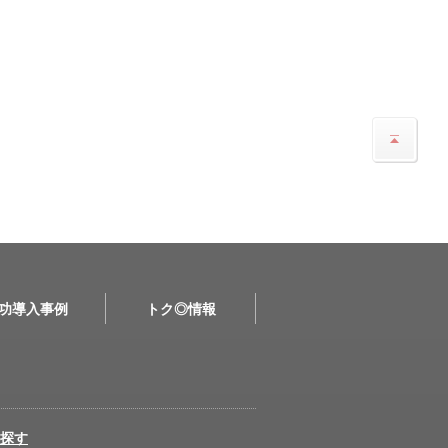
功導入事例
トク◎情報
探す