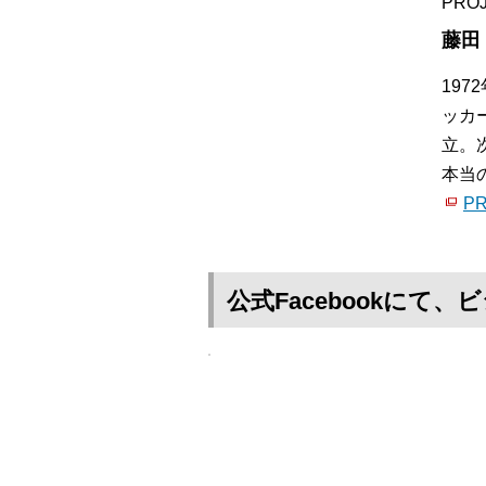
PRO
藤田
19
ッカ
立。
本当
PR
公式Facebookに