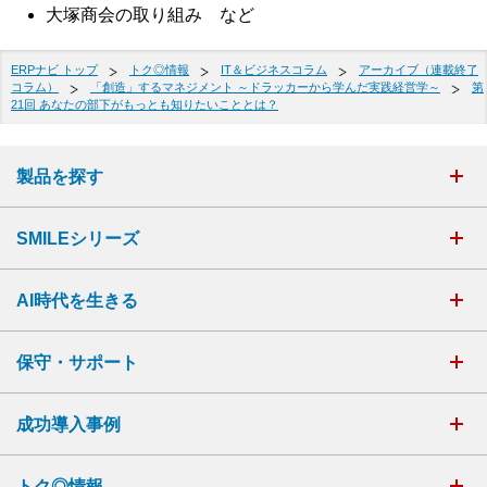
大塚商会の取り組み など
ERPナビ トップ
トク◎情報
IT＆ビジネスコラム
アーカイブ（連載終了
コラム）
「創造」するマネジメント ～ドラッカーから学んだ実践経営学～
第
21回 あなたの部下がもっとも知りたいこととは？
製品を探す
SMILEシリーズ
AI時代を生きる
保守・サポート
成功導入事例
トク◎情報